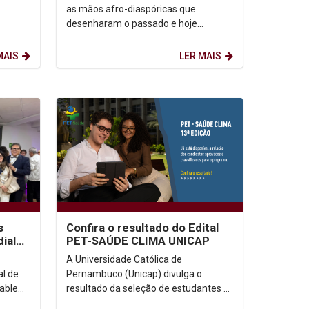
as mãos afro-diaspóricas que
desenharam o passado e hoje
 a
reescrevem o futuro. O marco dessa
data emerge de uma...
MAIS
LER MAIS
s
Confira o resultado do Edital
ial
PET-SAÚDE CLIMA UNICAP
 na
A Universidade Católica de
al de
Pernambuco (Unicap) divulga o
nable
resultado da seleção de estudantes e
 a
docentes para o Programa de