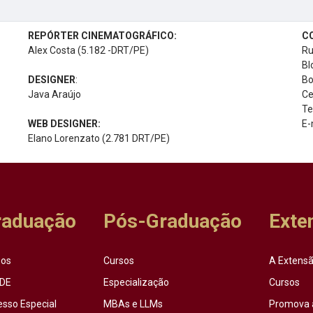
REPÓRTER CINEMATOGRÁFICO:
C
Alex Costa (5.182 -DRT/PE)
Ru
Bl
DESIGNER
:
Bo
Java Araújo
Ce
Te
WEB DESIGNER:
E-
Elano Lorenzato (2.781 DRT/PE)
raduação
Pós-Graduação
Exte
sos
Cursos
A Extensã
DE
Especialização
Cursos
esso Especial
MBAs e LLMs
Promova 