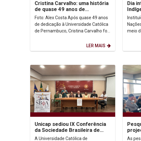
Cristina Carvalho: uma história
Dia i
de quase 49 anos de
Indíg
dedicação à Unicap
no co
Foto: Alex Costa Após quase 49 anos
Instit
de dedicação à Universidade Católica
Nações
de Pernambuco, Cristina Carvalho foi
meio d
homenageada em uma despedida
Intern
marcada pela...
de ago
LER MAIS
Unicap sediou IX Conferência
Pesqu
da Sociedade Brasileira de
proje
Filosofia Analítica
congr
A Universidade Católica de
As pes