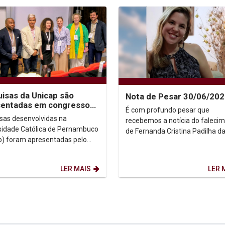
isas da Unicap são
Nota de Pesar 30/06/20
sentadas em congresso
É com profundo pesar que
municação na Irlanda
sas desenvolvidas na
recebemos a notícia do faleci
sidade Católica de Pernambuco
de Fernanda Cristina Padilha d
p) foram apresentadas pelo
Rocha e Silva, cuja trajetória
Dr. Juliano Domingues no
acadêmica foi marcada pela...
so da International...
LER MAIS
LER 