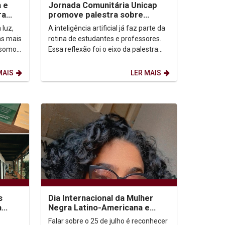
a e
Jornada Comunitária Unicap
ra
promove palestra sobre
aprendizagem com uso de IA
 luz,
A inteligência artificial já faz parte da
as mais
rotina de estudantes e professores.
 somos,
Essa reflexão foi o eixo da palestra
etação
“IA: todo mundo usa. Quase ninguém
ensina...
MAIS
LER MAIS
s
Dia Internacional da Mulher
a
Negra Latino-Americana e
e
Caribenha
Falar sobre o 25 de julho é reconhecer