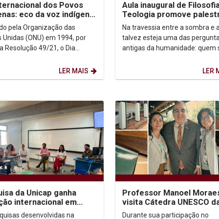
nternacional dos Povos
Aula inaugural de Filosofi
enas: eco da voz indígena
Teologia promove palest
ntexto urbano
sobre autoconhecimento
uído pela Organização das
Na travessia entre a sombra e a
 Unidas (ONU) em 1994, por
talvez esteja uma das pergunt
a Resolução 49/21, o Dia
antigas da humanidade: quem
acional dos Povos Indígenas (9
afinal? Foi a partir dessa inqui
sto) firma-se como...
que o...
LER MAIS
LER 
isa da Unicap ganha
Professor Manoel Morae
ção internacional em
visita Cátedra UNESCO d
essos no Brasil e no
Universidad Externado d
quisas desenvolvidas na
Durante sua participação no