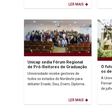
segunda etapa da formação...
e dar i
LER MAIS
Unicap sedia Fórum Regional
O fut
de Pró-Reitores de Graduação
os de
Universidade recebe gestores de
Inteli
A Univ
todos os estados do Nordeste para
ambie
Pernam
debater Enade, Sisu, Enem, Diploma
de jul
Digital e Inteligência Artificial Com
Nacion
reportagem de...
Gradua
LER MAIS