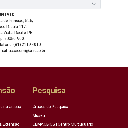
ONTATO:
a do Príncipe, 526,
oco R, sala 117,
a Vista, Recife-PE.
p: 50050-900.
lefone: (81) 2119.4010.
mail: assecom@unicap.br
nsão
Pesquisa
o na Unicap
Grupos de Pesquisa
Museu
a Extensão
CEMACBIOS | Centro Multiusuário