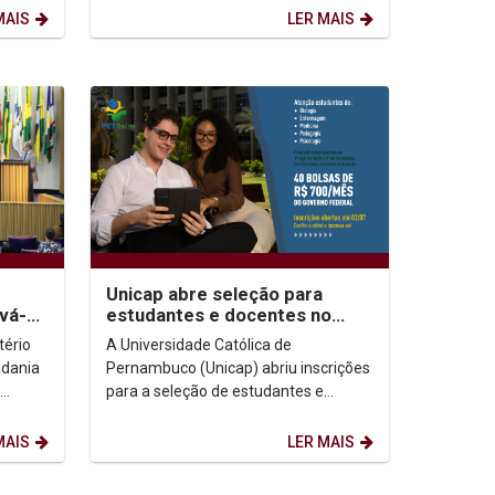
Educação pelo Trabalho para a
MAIS
LER MAIS
Saúde...
Unicap abre seleção para
vá-
estudantes e docentes no
omo
PET-Saúde: Clima
tério
A Universidade Católica de
o
adania
Pernambuco (Unicap) abriu inscrições
para a seleção de estudantes e
cer o
docentes que irão integrar o
Programa de Educação pelo...
MAIS
LER MAIS