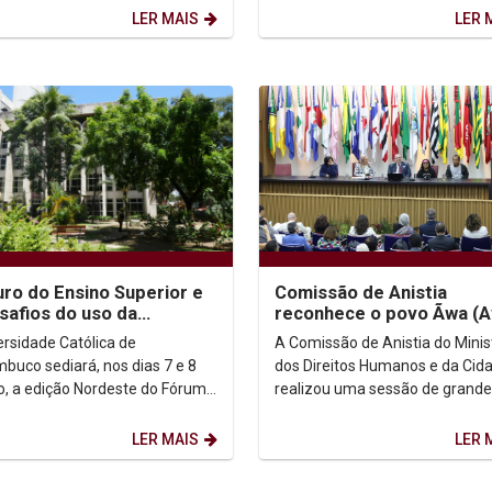
nício à etapa de...
Changing World...
LER MAIS
LER 
uro do Ensino Superior e
Comissão de Anistia
safios do uso da
reconhece o povo Ãwa (A
gência Artificial no
Canoeiro do Araguaia) c
ersidade Católica de
A Comissão de Anistia do Minis
nte acadêmico...
anistiado político coletiv
buco sediará, nos dias 7 e 8
dos Direitos Humanos e da Cid
ho, a edição Nordeste do Fórum
realizou uma sessão de grande
al de Pró-Reitores de
relevância histórica ao reconhe
ção (ForGRAD), reunindo...
povo indígena Ãwa...
LER MAIS
LER 