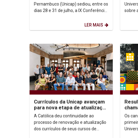
Méxi
Pernambuco (Unicap) sediou, entre os
Univer
dias 28 e 31 de julho, a IX Conferência
sobre 
da Sociedade Brasileira de Filosofia
digita
Analítica...
destaq
LER MAIS
Currículos da Unicap avançam
Resul
para nova etapa de atualização
chama
com foco em competências e
está 
A Católica deu continuidade ao
Os can
habilidades
devem
processo de renovação e atualização
primei
dos currículos de seus cursos de
Univer
graduação com a realização da
2026.2