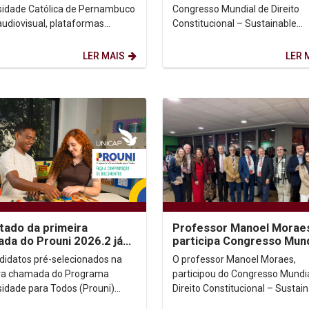
co
Colombia
sidade Católica de Pernambuco
Congresso Mundial de Direito
audiovisual, plataformas
Constitucional – Sustainable
is e democracia ganharam
Constitutionalism: Answers for
ue em dois importantes...
Changing World, realizado em
LER MAIS
LER 
Bogotá,...
tado da primeira
Professor Manoel Morae
da do Prouni 2026.2 já
participa Congresso Mund
disponível; candidatos
de Direito Constitucional,
didatos pré-selecionados na
O professor Manoel Moraes,
 enviar...
Colômbia.
ra chamada do Programa
participou do Congresso Mundi
sidade para Todos (Prouni)
Direito Constitucional – Sustai
 já podem consultar o resultado
Constitutionalism: Answers for