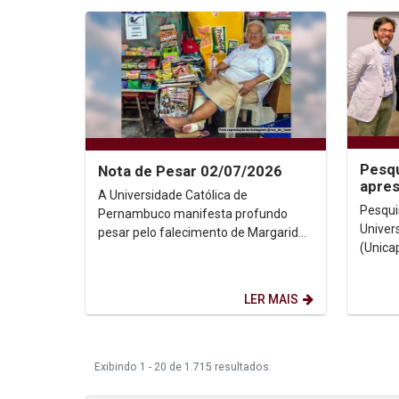
Pesqu
Nota de Pesar 02/07/2026
apre
A Universidade Católica de
de Co
Pesqui
Pernambuco manifesta profundo
Univer
pesar pelo falecimento de Margarida
(Unica
Oliveira Silva, a querida Dona
Prof. 
Margarida, figura histórica da...
congres
LER MAIS
Exibindo 1 - 20 de 1.715 resultados.