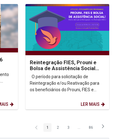
26
Reintegração FIES, Prouni e
Bolsa de Assistência Social
2026.2
mento
O período para solicitação de
a
Reintegração e/ou Reativação para
os beneficiários do Prouni, FIES e
Bolsa de Assistência Social para
semestre...
MAIS
LER MAIS
1
2
3
...
86
Página
Página
Página
Páginas intermediárias Usar ABA p
Página