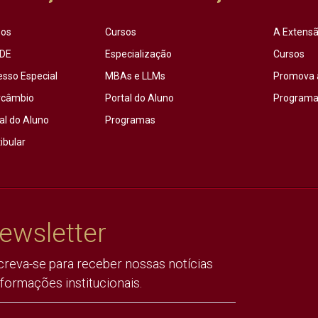
sos
Cursos
A Extensã
DE
Especialização
Cursos
esso Especial
MBAs e LLMs
Promova 
rcâmbio
Portal do Aluno
Programas
al do Aluno
Programas
ibular
ewsletter
creva-se para receber nossas notícias
nformações institucionais.