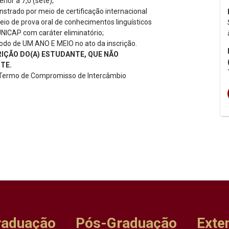
rior a 7,0 (sete);
strado por meio de certificação internacional
meio de prova oral de conhecimentos linguísticos
UNICAP com caráter eliminatório;
íodo de UM ANO E MEIO no ato da inscrição.
RIÇÃO DO(A) ESTUDANTE, QUE NÃO
TE.
 o Termo de Compromisso de Intercâmbio
raduação
Pós-Graduação
Exte