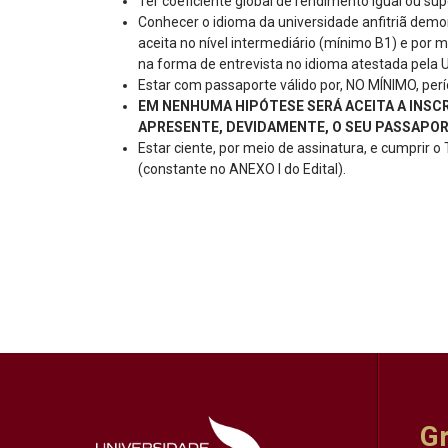
Ter coeficiente global de rendimento igual ou supe
Conhecer o idioma da universidade anfitriã demon
aceita no nível intermediário (mínimo B1) e por 
na forma de entrevista no idioma atestada pela 
Estar com passaporte válido por, NO MÍNIMO, per
EM NENHUMA HIPÓTESE SERÁ ACEITA A INSC
APRESENTE, DEVIDAMENTE, O SEU PASSAPOR
Estar ciente, por meio de assinatura, e cumprir
(constante no ANEXO I do Edital).
G