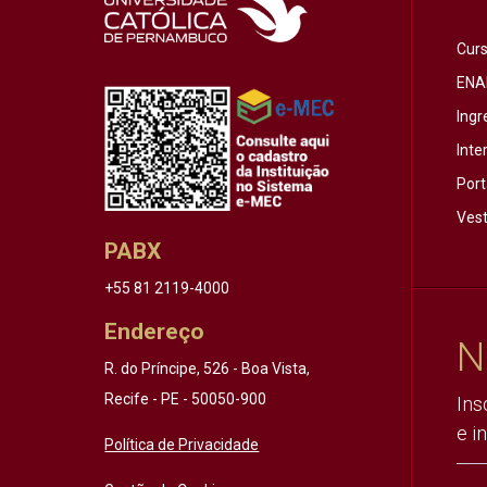
Cur
ENA
Ingr
Inte
Port
Vest
PABX
+55 81 2119-4000
Endereço
N
R. do Príncipe, 526 - Boa Vista,
Recife - PE - 50050-900
Ins
e i
Política de Privacidade