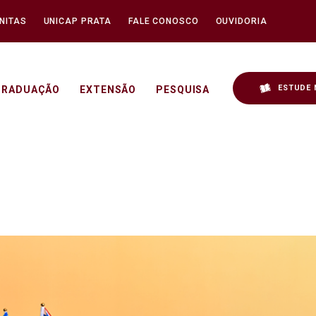
NITAS
UNICAP PRATA
FALE CONOSCO
OUVIDORIA
ESTUDE 
GRADUAÇÃO
EXTENSÃO
PESQUISA
Requisitos - Unicap