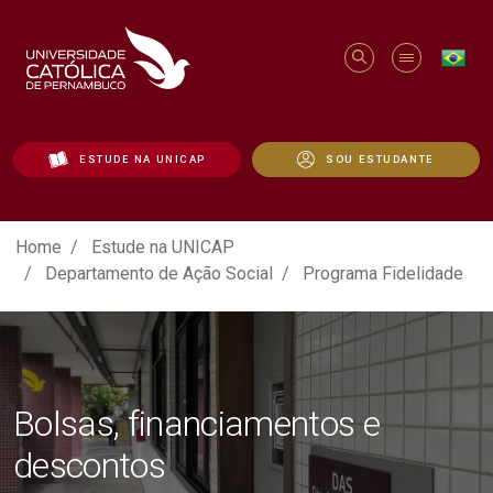
ESTUDE NA UNICAP
SOU ESTUDANTE
DAS | Programa Fidelidade - Unicap
Home
Estude na UNICAP
Departamento de Ação Social
Programa Fidelidade
Bolsas, financiamentos e
descontos