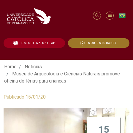
ESTUDE NA UNICAP
SOU ESTUDANTE
Museu de Arqueologia e Ciências Naturai
Home
Notícias
Museu de Arqueologia e Ciências Naturais promove
oficina de férias para crianças
Publicado 15/01/20
15