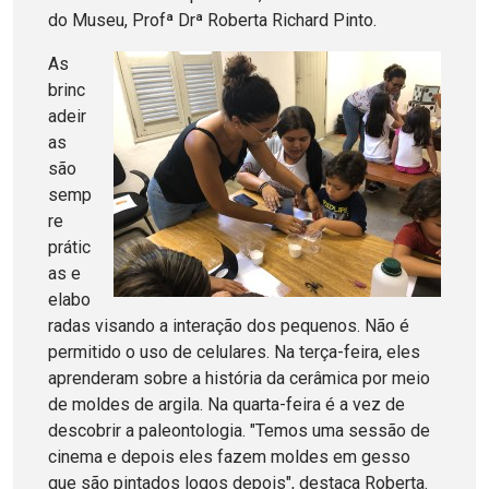
do Museu, Profª Drª Roberta Richard Pinto.
As
brinc
adeir
as
são
semp
re
prátic
as e
elabo
radas visando a interação dos pequenos. Não é
permitido o uso de celulares. Na terça-feira, eles
aprenderam sobre a história da cerâmica por meio
de moldes de argila. Na quarta-feira é a vez de
descobrir a paleontologia. "Temos uma sessão de
cinema e depois eles fazem moldes em gesso
que são pintados logos depois", destaca Roberta.