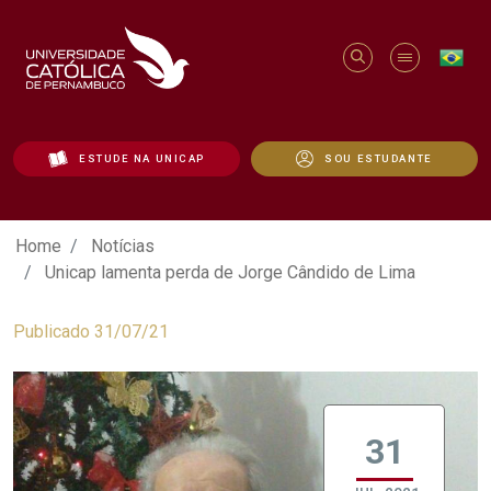
ESTUDE NA UNICAP
SOU ESTUDANTE
Unicap lamenta perda de Jorge Cândido 
Home
Notícias
Unicap lamenta perda de Jorge Cândido de Lima
Publicado 31/07/21
31