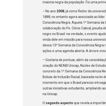
maioria negra da população. Foi uma pri
– No ano
2008
, já como Reitor da univers
1888, no entanto agora associada ao líder
Consciência Negra. Aquela 1ª Semana da 
colaboração do Pe. Clóvis Cabral, jesuít
negro no Brasil: na verdade, o evento ajudo
vinda dele em missão para nossa universi
dessa 13ª Semana da Consciência Negra reve
ações e uma agenda aberta: A árvore cres
– Gostaria de pontuar, além da consolidaç
criação do NEABI Unicap, Núcleo de Estudo
concreto da 1ª Semana da Consciência Ne
Bolsas de Inclusão Racial, baseada na lei d
momento em que o Brasil parecia retroagir
outras iniciativas estudantis, ampliando 
na Unicap.
O
segundo aspecto
que revela a importâ