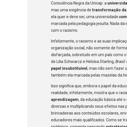
Consciência Negra da Unicap: a
universid
mas uma exigência de
transformação da 
ela quer e deve ser, uma universidade
comu
marcada pela pedagogia jesuíta. Nada da
com o racismo.
Infelizmente, o racismo e as suas implic
organização social, não somente de form
disfarçada, sobretudo em um país como o B
de Lilia Schwarcz e Heloísa Starling,
Brasil
papel insubstituível
, mas não sem fazer
também ela marcada pelas mazelas da his
Isso significa que, embora o papel da edu
realidade, infelizmente, mostra que o ra
aprendizagem
, da educação básica até o
diversas e multiplicando seus efeitos nas
brincadeiras aos conteúdos escolares, env
educadores mais qualificados. Como se tra
sistêmico, somente pensando
estratégia