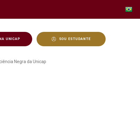
NA UNICAP
SOU ESTUDANTE
3ª Semana da Consciência
iência Negra da Unicap