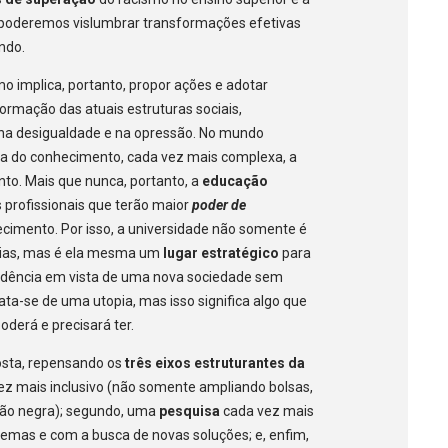
o, poderemos vislumbrar transformações efetivas
ndo.
o implica, portanto, propor ações e adotar
rmação das atuais estruturas sociais,
na desigualdade e na opressão. No mundo
a do conhecimento, cada vez mais complexa, a
nto. Mais que nunca, portanto, a
educação
 profissionais que terão maior
poder de
cimento. Por isso, a universidade não somente é
égias, mas é ela mesma um
lugar estratégico
para
cidência em vista de uma nova sociedade sem
rata-se de uma utopia, mas isso significa algo que
oderá e precisará ter.
posta, repensando os
três eixos estruturantes da
ez mais inclusivo (não somente ampliando bolsas,
ção negra); segundo, uma
pesquisa
cada vez mais
lemas e com a busca de novas soluções; e, enfim,