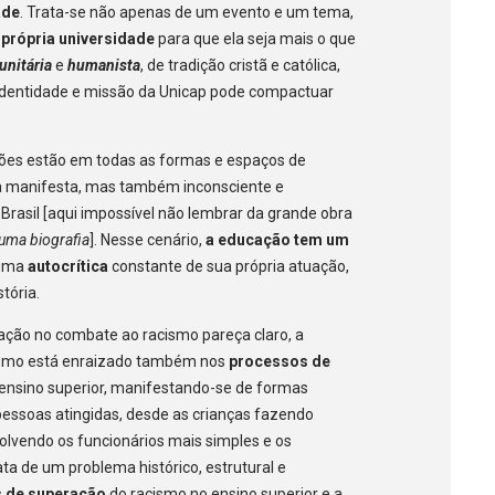
ade
. Trata-se não apenas de um evento e um tema,
própria universidade
para que ela seja mais o que
nitária
e
humanista
, de tradição cristã e católica,
 identidade e missão da Unicap pode compactuar
ações estão em todas as formas e espaços de
a manifesta, mas também inconsciente e
rasil [aqui impossível não lembrar da grande obra
: uma biografia
]. Nesse cenário,
a educação tem um
 uma
autocrítica
constante de sua própria atuação,
tória.
cação no combate ao racismo pareça claro, a
cismo está enraizado também nos
processos de
 ensino superior, manifestando-se de formas
 pessoas atingidas, desde as crianças fazendo
olvendo os funcionários mais simples e os
ta de um problema histórico, estrutural e
s de superação
do racismo no ensino superior e a