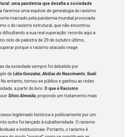
tural
: uma pandemia que desafia a sociedade
ca faremos uma espécie de genealogia do racismo
presente marcado pela pandemia mundial provocada
 como o do racismo estrutural, que não encontrou
 dificultando a sua real superação: recordo aqui a
no ciclo de palestra de 29 de outubro último,
 superar porque o racismo atacado reage
as da sociedade sempre foi debatido por
mplo de
Lélia Gonzalez
,
Abdias do Nascimento
,
Sueli
 No entanto, tornou-se público e ganhou as redes
idade, a partir do livro:
O que é Racismo
essor
Sílvio Almeida
, propondo um tratamento mais
ocesso legitimado histórica e politicamente por um
nto outro foi lançado à subalternidade. O racismo
dividuais e institucionais. Portanto, o racismo é
ou seja do modo “normal” como se constituem as