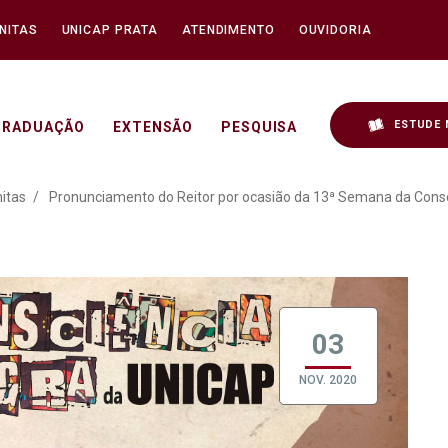
NITAS
UNICAP PRATA
ATENDIMENTO
OUVIDORIA
ESTUDE 
GRADUAÇÃO
EXTENSÃO
PESQUISA
Reitor por ocasião da 1
itas
Pronunciamento do Reitor por ocasião da 13ª Semana da Consc
03
NOV. 2020