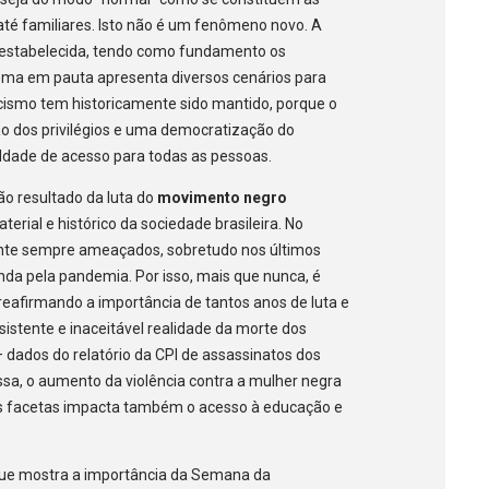
e até familiares. Isto não é um fenômeno novo. A
i estabelecida, tendo como fundamento os
 tema em pauta apresenta diversos cenários para
acismo tem historicamente sido mantido, porque o
 dos privilégios e uma democratização do
ldade de acesso para todas as pessoas.
ão resultado da luta do
movimento negro
terial e histórico da sociedade brasileira. No
mente sempre ameaçados, sobretudo nos últimos
nda pela pandemia. Por isso, mais que nunca, é
, reafirmando a importância de tantos anos de luta e
rsistente e inaceitável realidade da morte dos
 – dados do relatório da CPI de assassinatos dos
a, o aumento da violência contra a mulher negra
as facetas impacta também o acesso à educação e
ue mostra a importância da Semana da