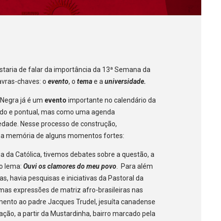
taria de falar da importância da 13ª Semana da
avras-chaves: o
evento
, o
tema
e a
universidade.
 Negra já é um
evento
importante no calendário da
ado e pontual, mas como uma agenda
edade. Nesse processo de construção,
 a memória de alguns momentos fortes:
fia da Católica, tivemos debates sobre a questão, a
 o lema:
Ouvi os clamores do meu povo
. Para além
, havia pesquisas e iniciativas da Pastoral da
mas expressões de matriz afro-brasileiras nas
imento ao padre Jacques Trudel, jesuíta canadense
ração, a partir da Mustardinha, bairro marcado pela