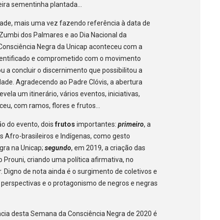
meira sementinha plantada…
idade, mais uma vez fazendo referência à data de
 Zumbi dos Palmares e ao Dia Nacional da
Consciência Negra da Unicap aconteceu com a
a identificado e comprometido com o movimento
u a concluir o discernimento que possibilitou a
dade. Agradecendo ao Padre Clóvis, a abertura
la um itinerário, vários eventos, iniciativas,
ceu, com ramos, flores e frutos…
ão do evento, dois
frutos
importantes:
primeiro
, a
s Afro-brasileiros e Indígenas, como gesto
gra na Unicap;
segundo
, em 2019, a criação das
o Prouni, criando uma política afirmativa, no
. Digno de nota ainda é o surgimento de coletivos e
as perspectivas e o protagonismo de negros e negras
ncia desta Semana da Consciência Negra de 2020 é