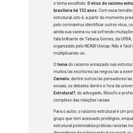
o tema escolhido:
O vírus do
racismo estru
brasileira há 132 anos
. Com essa temáti
estrutural, isto é, a partir do momento 
pelo coronavírus identificar outros vírus,
ainda sua vacina ou vai sofrendo mutações
fala brilhante de Tatiana Gomes, da UFBA, 
organizado pelo NEABI Unicap. Não é fácil
multiplicando-se…
O
tema
do racismo enraizado nas estrutur
muitos/as escritores/as negros/as a exe
Carneiro
, dentre outros/as pensadores/as.
sociais, os debates dentro e fora da univers
Estrutural?
, do advogado, filósofo e prof
complexo das relações raciais.
Para o autor, o racismo estrutural é um pr
grupo que tem acessado privilégios, enqua
estrutural potencializa práticas racistas in
decorrência da própria estrutura social, 