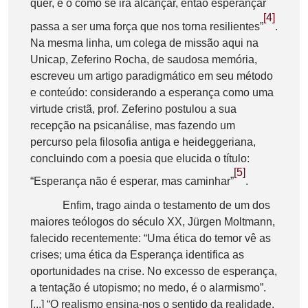
quer, e o como se irá alcançar, então esperançar
[4]
passa a ser uma força que nos torna resilientes”
.
Na mesma linha, um colega de missão aqui na
Unicap, Zeferino Rocha, de saudosa memória,
escreveu um artigo paradigmático em seu método
e conteúdo: considerando a esperança como uma
virtude cristã, prof. Zeferino postulou a sua
recepção na psicanálise, mas fazendo um
percurso pela filosofia antiga e heideggeriana,
concluindo com a poesia que elucida o título:
[5]
“Esperança não é esperar, mas caminhar”
.
Enfim, trago ainda o testamento de um dos
maiores teólogos do século XX, Jürgen Moltmann,
falecido recentemente: “Uma ética do temor vê as
crises; uma ética da Esperança identifica as
oportunidades na crise. No excesso de esperança,
a tentação é utopismo; no medo, é o alarmismo”.
[...] “O realismo ensina-nos o sentido da realidade.