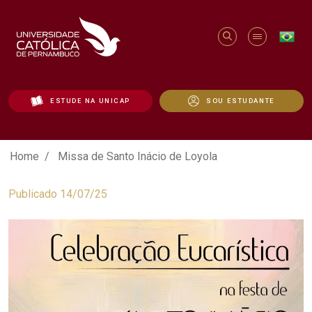
ESTUDE NA UNICAP
SOU ESTUDANTE
Missa de Santo Inácio de Loyola - Unica
Home
Missa de Santo Inácio de Loyola
Publicado 14/07/25