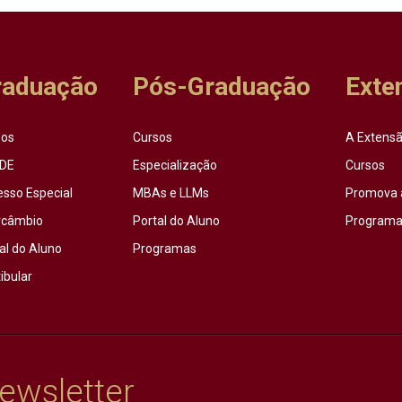
raduação
Pós-Graduação
Exte
sos
Cursos
A Extensã
DE
Especialização
Cursos
esso Especial
MBAs e LLMs
Promova 
rcâmbio
Portal do Aluno
Programas
al do Aluno
Programas
ibular
ewsletter