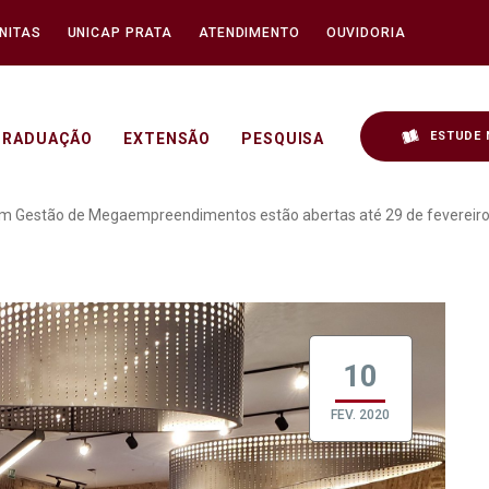
NITAS
UNICAP PRATA
ATENDIMENTO
OUVIDORIA
ESTUDE 
GRADUAÇÃO
EXTENSÃO
PESQUISA
especialização em Gestão
 em Gestão de Megaempreendimentos estão abertas até 29 de fevereir
10
FEV. 2020