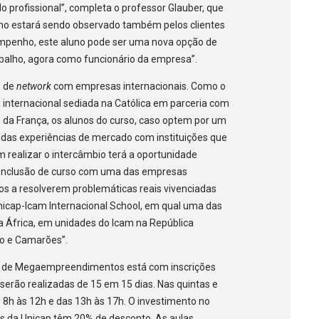
 profissional”, completa o professor Glauber, que
uno estará sendo observado também pelos clientes
mpenho, este aluno pode ser uma nova opção de
abalho, agora como funcionário da empresa”.
o de
network
com empresas internacionais. Como o
a internacional sediada na Católica em parceria com
m), da França, os alunos do curso, caso optem por um
das experiências de mercado com instituições que
m realizar o intercâmbio terá a oportunidade
 conclusão de curso com uma das empresas
dos a resolverem problemáticas reais vivenciadas
nicap-Icam Internacional School, em qual uma das
 na África, em unidades do Icam na República
o e Camarões”.
 de Megaempreendimentos está com inscrições
s serão realizadas de 15 em 15 dias. Nas quintas e
s 8h às 12h e das 13h às 17h. O investimento no
os da Unicap têm 20% de desconto. As aulas