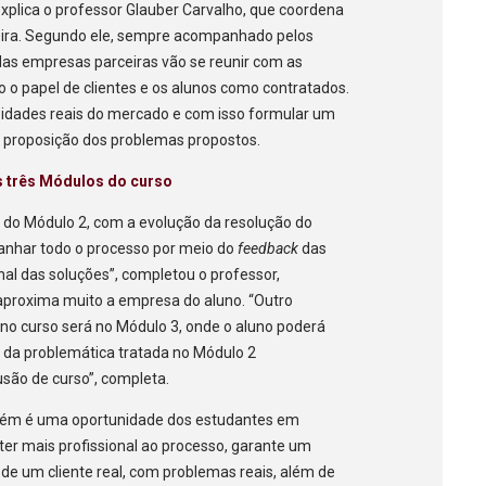
xplica o professor Glauber Carvalho, que coordena
veira. Segundo ele, sempre acompanhado pelos
das empresas parceiras vão se reunir com as
 o papel de clientes e os alunos como contratados.
sidades reais do mercado e com isso formular um
a proposição dos problemas propostos.
s três Módulos do curso
 do Módulo 2, com a evolução da resolução do
nhar todo o processo por meio do
feedback
das
nal das soluções”, completou o professor,
aproxima muito a empresa do aluno. “Outro
o curso será no Módulo 3, onde o aluno poderá
o da problemática tratada no Módulo 2
usão de curso”, completa.
ém é uma oportunidade dos estudantes em
áter mais profissional ao processo, garante um
 de um cliente real, com problemas reais, além de