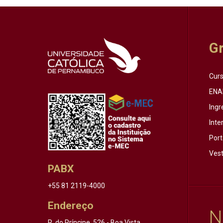
G
Cur
ENA
Ingr
Inte
Port
Vest
PABX
+55 81 2119-4000
Endereço
N
R. do Príncipe, 526 - Boa Vista,