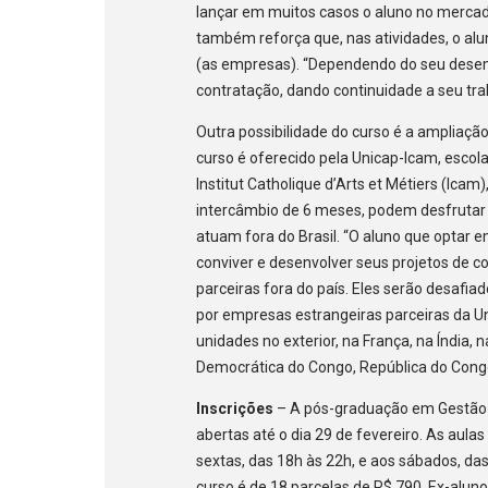
lançar em muitos casos o aluno no mercado
também reforça que, nas atividades, o al
(as empresas). “Dependendo do seu dese
contratação, dando continuidade a seu tr
Outra possibilidade do curso é a ampliaçã
curso é oferecido pela Unicap-Icam, escol
Institut Catholique d’Arts et Métiers (Ica
intercâmbio de 6 meses, podem desfrutar 
atuam fora do Brasil. “O aluno que optar e
conviver e desenvolver seus projetos de
parceiras fora do país. Eles serão desafia
por empresas estrangeiras parceiras da U
unidades no exterior, na França, na Índia,
Democrática do Congo, República do Cong
Inscrições
– A pós-graduação em Gestão
abertas até o dia 29 de fevereiro. As aula
sextas, das 18h às 22h, e aos sábados, da
curso é de 18 parcelas de R$ 790. Ex-alun