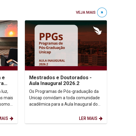
VEJA MAIS
a e
Mestrados e Doutorados -
ra
Aula Inaugural 2026.2
 luz,
Os Programas de Pós-graduação da
as mais
Unicap convidam a toda comunidade
 somos,
acadêmica para a Aula Inaugural do
etação
semestre de 2026.2. Dia: 10/08/2026.
Horário: 14h. ...
MAIS
LER MAIS