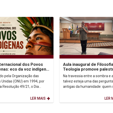
nternacional dos Povos
Aula inaugural de Filosofi
enas: eco da voz indígena
Teologia promove palest
ntexto urbano
sobre autoconhecimento
uído pela Organização das
Na travessia entre a sombra e a
 Unidas (ONU) em 1994, por
talvez esteja uma das pergunt
a Resolução 49/21, o Dia
antigas da humanidade: quem
acional dos Povos Indígenas (9
afinal? Foi a partir dessa inqui
sto) firma-se como...
que o...
LER MAIS
LER 