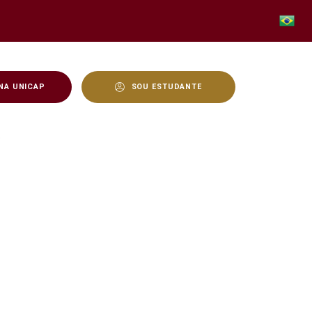
NA UNICAP
SOU ESTUDANTE
 de Megaempreendimentos
o