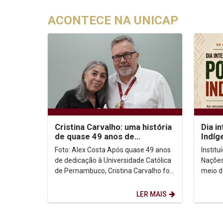
ACONTECE NA UNICAP
Cristina Carvalho: uma história
Dia i
de quase 49 anos de
Indíg
dedicação à Unicap
no co
Foto: Alex Costa Após quase 49 anos
Instit
de dedicação à Universidade Católica
Nações
de Pernambuco, Cristina Carvalho foi
meio d
homenageada em uma despedida
Intern
marcada pela...
de ago
LER MAIS