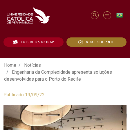
ESTUDE NA UNICAP
SOU ESTUDANTE
Engenharia da Complexidade apresenta s
Home
Notícias
Engenharia da Complexidade apresenta soluções
desenvolvidas para o Porto do Recife
Publicado 19/09/22