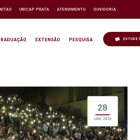
NITAS
UNICAP PRATA
ATENDIMENTO
OUVIDORIA
ESTUDE 
GRADUAÇÃO
EXTENSÃO
PESQUISA
o de Grau 2020 - Unicap
28
JAN. 2020