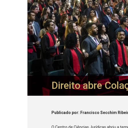
Direito abre Col
Publicado
por
: Francisco Secchim Ribei
O Centro de Ciências Jurídicas abriu a te