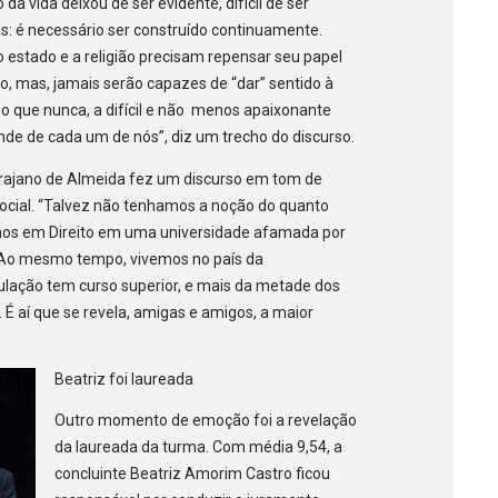
a vida deixou de ser evidente, difícil de ser
s: é necessário ser construído continuamente.
 o estado e a religião precisam repensar seu papel
ão, mas, jamais serão capazes de “dar” sentido à
o que nunca, a difícil e não menos apaixonante
ende de cada um de nós”, diz um trecho do discurso.
 Trajano de Almeida fez um discurso em tom de
ocial. “Talvez não tenhamos a noção do quanto
amos em Direito em uma universidade afamada por
s. Ao mesmo tempo, vivemos no país da
lação tem curso superior, e mais da metade dos
 É aí que se revela, amigas e amigos, a maior
Beatriz foi laureada
Outro momento de emoção foi a revelação
da laureada da turma. Com média 9,54, a
concluinte Beatriz Amorim Castro ficou