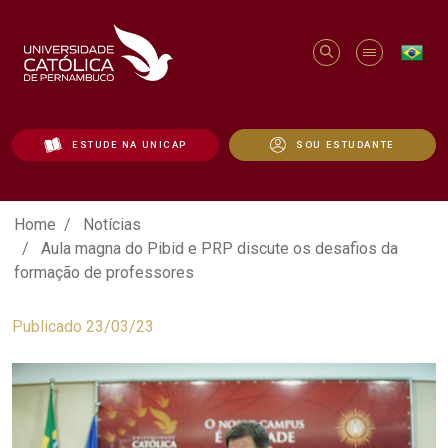
ESTUDE NA UNICAP
SOU ESTUDANTE
Aula magna do Pibid e PRP discute os d
Home
Notícias
Aula magna do Pibid e PRP discute os desafios da
formação de professores
Publicado 23/03/23