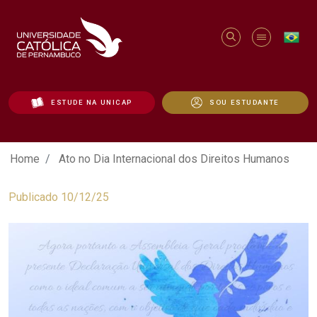
ESTUDE NA UNICAP
SOU ESTUDANTE
Ato no Dia Internacional dos Direitos H
Home
Ato no Dia Internacional dos Direitos Humanos
Publicado 10/12/25