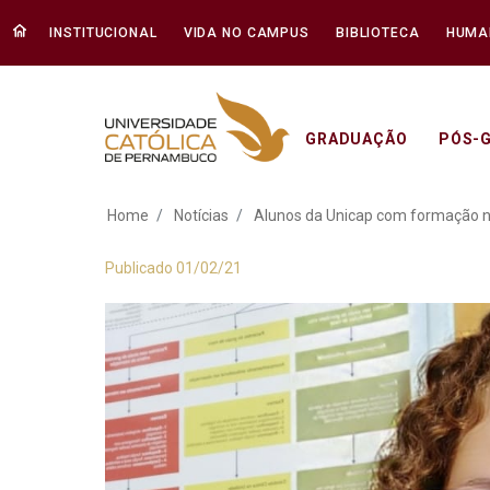
INSTITUCIONAL
VIDA NO CAMPUS
BIBLIOTECA
HUMA
GRADUAÇÃO
PÓS-
Alunos da Unicap c
Home
Notícias
Alunos da Unicap com formação na
Publicado 01/02/21