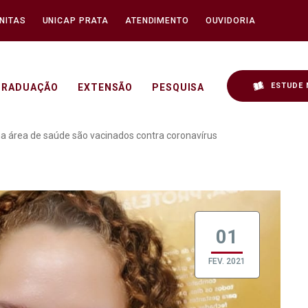
NITAS
UNICAP PRATA
ATENDIMENTO
OUVIDORIA
ESTUDE 
GRADUAÇÃO
EXTENSÃO
PESQUISA
om formação na área de 
 área de saúde são vacinados contra coronavírus
01
FEV. 2021