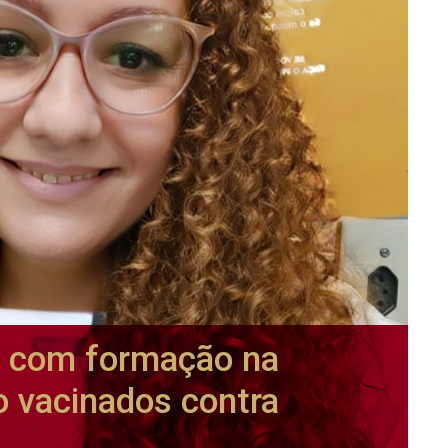
p com formação na
o vacinados contra