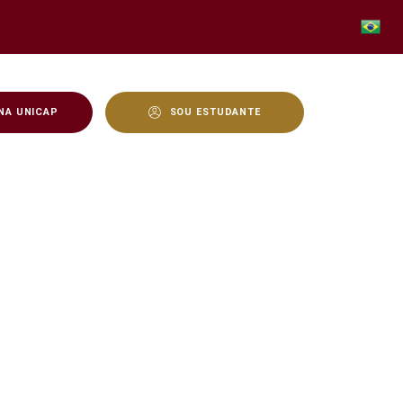
NA UNICAP
SOU ESTUDANTE
saúde são vacinados cont