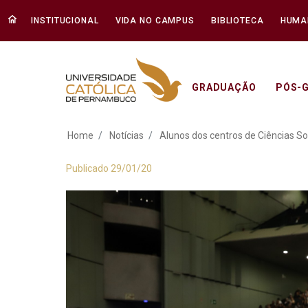
INSTITUCIONAL
VIDA NO CAMPUS
BIBLIOTECA
HUMA
GRADUAÇÃO
PÓS-
Alunos dos centros
Home
Notícias
Alunos dos centros de Ciências So
Publicado 29/01/20