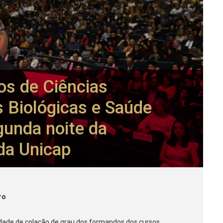
os de Ciências
s Biológicas e Saúde
gunda noite da
da Unicap
ro
dade de colação de grau dos formandos dos cursos