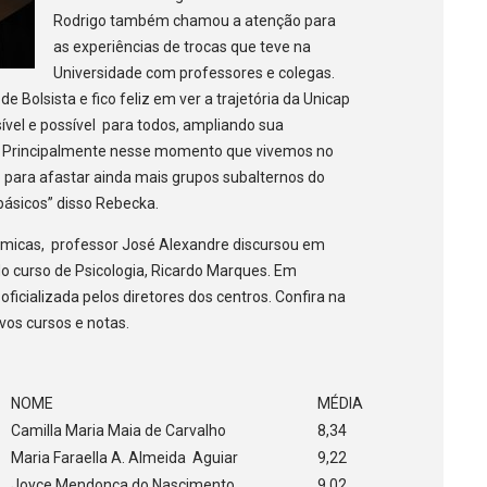
Rodrigo também chamou a atenção para
as experiências de trocas que teve na
Universidade com professores e colegas.
 Bolsista e fico feliz em ver a trajetória da Unicap
ível e possível para todos, ampliando sua
s. Principalmente nesse momento que vivemos no
 para afastar ainda mais grupos subalternos do
básicos” disso Rebecka.
ômicas, professor José Alexandre discursou em
o curso de Psicologia, Ricardo Marques. Em
ficializada pelos diretores dos centros. Confira na
vos cursos e notas.
NOME
MÉDIA
Camilla Maria Maia de Carvalho
8,34
Maria Faraella A. Almeida Aguiar
9,22
Joyce Mendonça do Nascimento
9,02