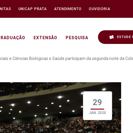
NITAS
UNICAP PRATA
ATENDIMENTO
OUVIDORIA
ESTUDE 
GRADUAÇÃO
EXTENSÃO
PESQUISA
 de Ciências Sociais e Ci
ciais e Ciências Biológicas e Saúde participam da segunda noite da Co
29
JAN. 2020