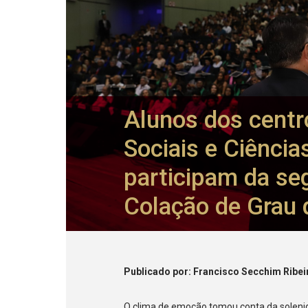
Alunos dos centr
Sociais e Ciência
participam da se
Colação de Grau 
Publicado
por
: Francisco Secchim Ribei
O clima de emoção tomou conta da soleni