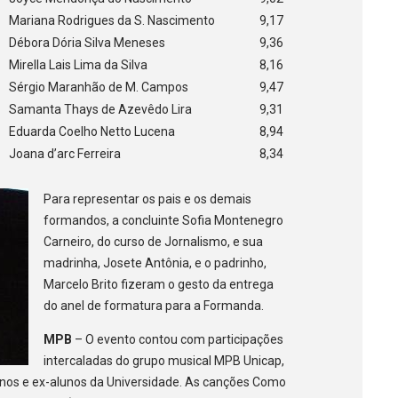
Mariana Rodrigues da S. Nascimento
9,17
Débora Dória Silva Meneses
9,36
Mirella Lais Lima da Silva
8,16
Sérgio Maranhão de M. Campos
9,47
Samanta Thays de Azevêdo Lira
9,31
Eduarda Coelho Netto Lucena
8,94
Joana d’arc Ferreira
8,34
Para representar os pais e os demais
formandos, a concluinte Sofia Montenegro
Carneiro, do curso de Jornalismo, e sua
madrinha, Josete Antônia, e o padrinho,
Marcelo Brito fizeram o gesto da entrega
do anel de formatura para a Formanda.
MPB
– O evento contou com participações
intercaladas do grupo musical MPB Unicap,
unos e ex-alunos da Universidade. As canções Como