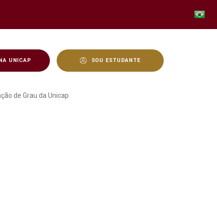
NA UNICAP
SOU ESTUDANTE
ências Biológicas e Saúd
lação de Grau da Unicap