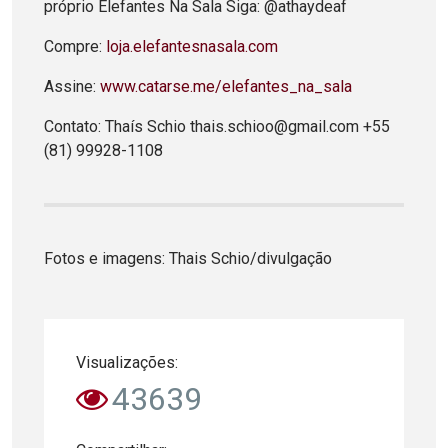
próprio Elefantes Na Sala Siga: @athaydeaf
Compre:
loja.elefantesnasala.com
Assine:
www.catarse.me/elefantes_na_sala
Contato: Thaís Schio thais.schioo@gmail.com +55
(81) 99928-1108
Fotos e imagens: Thais Schio/divulgação
Visualizações:
43639