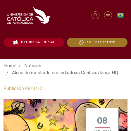
ESTUDE NA UNICAP
SOU ESTUDANTE
Aluno do mestrado em Indústrias Criativ
Home
Notícias
Aluno do mestrado em Indústrias Criativas lança HQ
Publicado 08/04/21
08