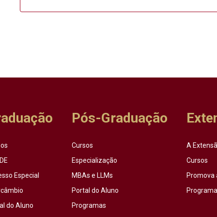
raduação
Pós-Graduação
Exte
sos
Cursos
A Extensã
DE
Especialização
Cursos
esso Especial
MBAs e LLMs
Promova 
rcâmbio
Portal do Aluno
Programas
al do Aluno
Programas