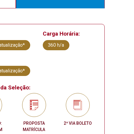
Carga Horária:
atualização*
360 h/a
atualização*
da Seleção:
:
PROPOSTA
2ª VIA BOLETO
M
MATRÍCULA