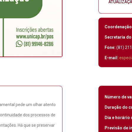
ATUALIZAÇ
Coordenação
Secretaria do
Fone:
(81) 21
E-mail:
especi
Número de va
damental pede um olhar atento
Duração do c
 continuidade dos processos de
Dia e horário 
entações. Há que se preservar
Previsão de in