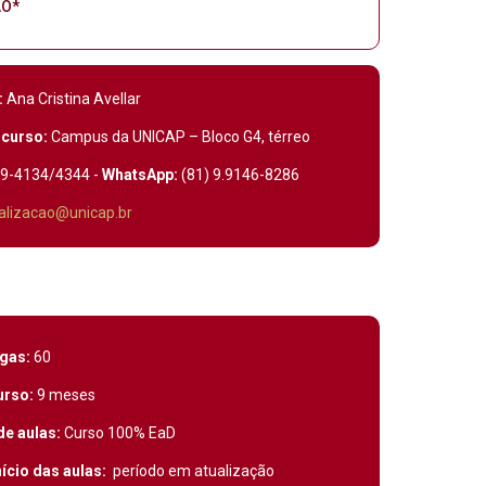
ÃO*
:
Ana Cristina Avellar
 curso:
Campus da UNICAP – Bloco G4, térreo
19-4134/4344 -
WhatsApp:
(81) 9.9146-8286
alizacao@unicap.br
gas:
60
urso:
9 meses
de aulas:
Curso 100% EaD
ício das aulas:
período em atualização