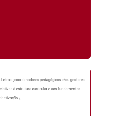
m Letras,¿coordenadores pedagógicos e/ou gestores
lativos à estrutura curricular e aos fundamentos
fabetização.¿