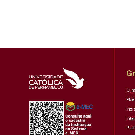
G
Cur
ENA
Ingr
Inte
Port