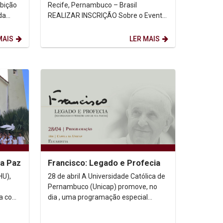
bição
Recife, Pernambuco – Brasil
da
REALIZAR INSCRIÇÃO Sobre o Evento
Drouet
A complexidade da realidade...
MAIS
LER MAIS
a Paz
Francisco: Legado e Profecia
HU),
28 de abril A Universidade Católica de
Pernambuco (Unicap) promove, no
ia com
dia , uma programação especial
ama de
dedicada à memória e ao
pensamento do Papa Francisco....