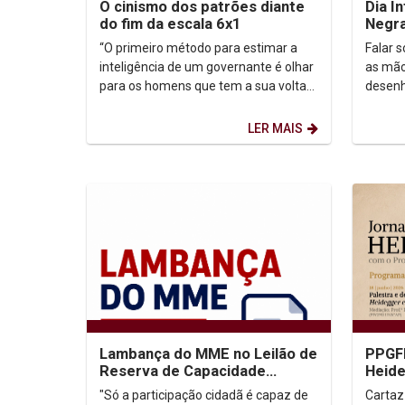
O cinismo dos patrões diante
Dia I
do fim da escala 6x1
Negra
Carib
“O primeiro método para estimar a
Falar 
inteligência de um governante é olhar
as mão
para os homens que tem a sua volta”.
desenh
Nicolau Maquiavel (filósofo,
reescr
historiador, poeta,...
data e
LER MAIS
Lambança do MME no Leilão de
PPGFI
Reserva de Capacidade
Heid
(LRCap)
"Só a participação cidadã é capaz de
Cartaz