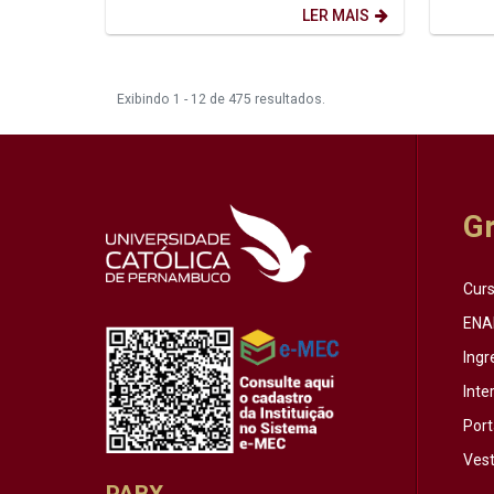
sistematizada, progressiva e prática,...
reflexã
LER MAIS
Exibindo 1 - 12 de 475 resultados.
G
Cur
ENA
Ingr
Inte
Port
Vest