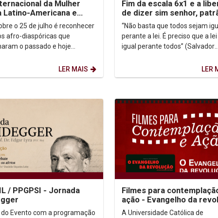
nternacional da Mulher
Fim da escala 6x1 e a lib
 Latino-Americana e
de dizer sim senhor, patr
enha
sobre o 25 de julho é reconhecer
“Não basta que todos sejam igu
s afro-diaspóricas que
perante a lei. É preciso que a lei
aram o passado e hoje
igual perante todos” (Salvador
evem o futuro. O marco dessa
Allende - médico, político social
merge de uma...
democrata,...
LER MAIS
LER 
L / PPGPSI - Jornada
Filmes para contemplaçã
egger
ação - Evangelho da revo
 do Evento com a programação
A Universidade Católica de