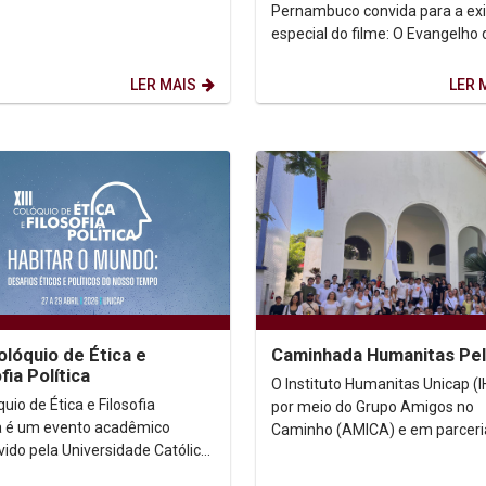
Pernambuco convida para a exi
especial do filme: O Evangelho 
revolução. Dir. François-Xavier 
(França e Brasil,...
LER MAIS
LER 
Colóquio de Ética e
Caminhada Humanitas Pel
fia Política
O Instituto Humanitas Unicap (I
uio de Ética e Filosofia
por meio do Grupo Amigos no
ca é um evento acadêmico
Caminho (AMICA) e em parcer
ido pela Universidade Católica
o Curso de Teologia e o Progr
nambuco (UNICAP), dedicado à
Pós-Graduação em...