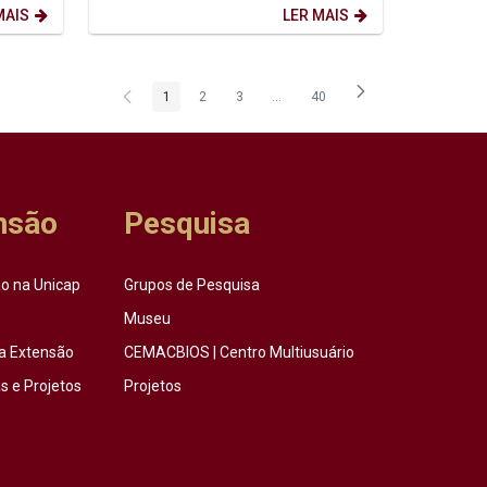
MAIS
LER MAIS
1
2
3
...
40
Página
Página
Página
Páginas intermediárias Usar ABA p
Página
nsão
Pesquisa
o na Unicap
Grupos de Pesquisa
Museu
a Extensão
CEMACBIOS | Centro Multiusuário
 e Projetos
Projetos