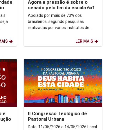
erdade
Agora a pressão é sobre o
ão
senado pelo fim da escala 6x1
ais
Apoiado por mais de 70% dos
 seja
brasileiros, segundo pesquisas
realizadas por vários institutos de
-
opinião, o fim da escala 6x1 (seis dias
de trabalho, e um de...
MAIS
LER MAIS
o e
II Congresso Teológico de
lução
Pastoral Urbana
Data: 11/05/2026 a 14/05/2026 Local: