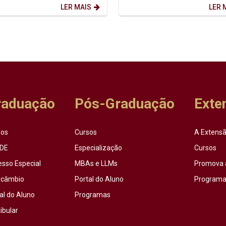
o...
LER MAIS
LER 
raduação
Pós-Graduação
Exte
sos
Cursos
A Extensã
DE
Especialização
Cursos
esso Especial
MBAs e LLMs
Promova 
rcâmbio
Portal do Aluno
Programas
al do Aluno
Programas
ibular