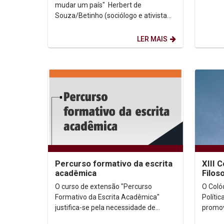
mudar um país" Herbert de
Souza/Betinho (sociólogo e ativista
dos direitos humanos) O Ministério de
Minas e...
LER MAIS
Percurso formativo da escrita
XIII 
acadêmica
Filoso
O curso de extensão "Percurso
O Colóq
Formativo da Escrita Acadêmica"
Políti
justifica-se pela necessidade de
promov
oferecer uma formação
de Per