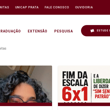
NITAS
UNICAP PRATA
FALE CONOSCO
OUVIDORIA
ESTUDE 
GRADUAÇÃO
EXTENSÃO
PESQUISA
o, fantasias e o acolhime
itas