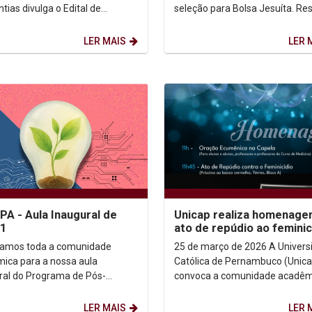
tias divulga o Edital de
seleção para Bolsa Jesuíta. Resultado
o de Bolsa da CAPES/PROSUC.
(Clicar aqui) INformações:
(Clicar aqui) ...
sec.ppgteo@unicap.br
LER MAIS
LER 
A - Aula Inaugural de
Unicap realiza homenage
.1
ato de repúdio ao feminic
nesta quarta-feira (25)
amos toda a comunidade
25 de março de 2026 A Universidade
ica para a nossa aula
Católica de Pernambuco (Unica
ral do Programa de Pós-
convoca a comunidade acadêm
ção em Desenvolvimento de
para prestar homenagens à
sos Ambientais
estudante Isabel Santos e...
LER MAIS
LER 