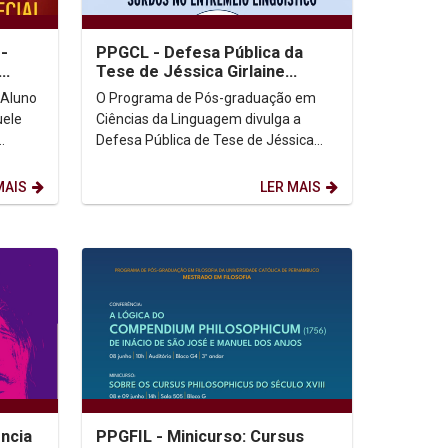
-
PPGCL - Defesa Pública da
Tese de Jéssica Girlaine
Guimarães Leal
O Programa de Pós-graduação em
uele
Ciências da Linguagem divulga a
Defesa Pública de Tese de Jéssica
Girlaine Guimarães Leal. Dia:
rsar...
06/07/2026 Horário: 9h ...
MAIS
LER MAIS
ência
PPGFIL - Minicurso: Cursus