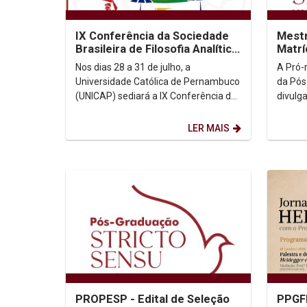
IX Conferência da Sociedade
Mestr
Brasileira de Filosofia Analítica
Matrí
(SBFA)
Nos dias 28 a 31 de julho, a
A Pró-
Universidade Católica de Pernambuco
da Pós
(UNICAP) sediará a IX Conferência da
divulg
Sociedade Brasileira de Filosofia
matríc
Analítica (SBFA). O...
para os
LER MAIS
PROPESP - Edital de Seleção
PPGFI