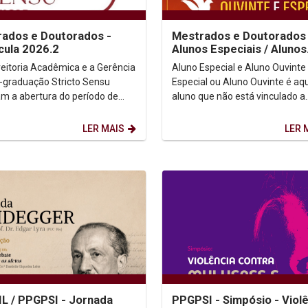
ados e Doutorados -
Mestrados e Doutorados 
cula 2026.2
Alunos Especiais / Alunos
Ouvintes
reitoria Acadêmica e a Gerência
Aluno Especial e Aluno Ouvinte Aluno
-graduação Stricto Sensu
Especial ou Aluno Ouvinte é aq
am a abertura do período de
aluno que não está vinculado a
ulas para o semestre 2026.2
nenhum Programa de
(as)...
Mestrado/Doutorado e deseja cu
LER MAIS
LER 
L / PPGPSI - Jornada
PPGPSI - Simpósio - Viol