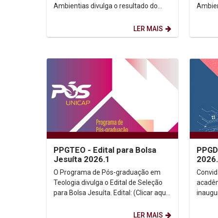
Ambientias divulga o resultado do
Ambien
Edital de Seleção de Bolsa da
Seleçã
CAPES/PROSUC. Resultado: (Clicar...
Edital: 
LER MAIS
PPGTEO - Edital para Bolsa
PPGDP
Jesuíta 2026.1
2026
O Programa de Pós-graduação em
Convid
Teologia divulga o Edital de Seleção
acadêm
para Bolsa Jesuíta. Edital: (Clicar aqui)
inaugu
Informações: sec.ppgteo@unicap.br
Gradua
Proces
LER MAIS