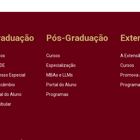
raduação
Pós-Graduação
Exte
sos
Cursos
A Extensã
DE
Especialização
Cursos
esso Especial
MBAs e LLMs
Promova 
rcâmbio
Portal do Aluno
Programas
al do Aluno
Programas
ibular