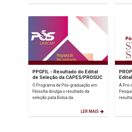
(PPGDP
PPGFIL - Resultado do Edital
PROP
de Seleção da CAPES/PROSUC
Edita
de P
O Programa de Pós-graduação em
A Pró-
Filosofia divulga o resultado da
Pesqui
seleção pata Bolsa da
result
CAPES/PROSUC. Resultado: (Clicar
PIBPG. Resultado: (Clicar aqui
aqui) Informações:...
Informa
LER MAIS