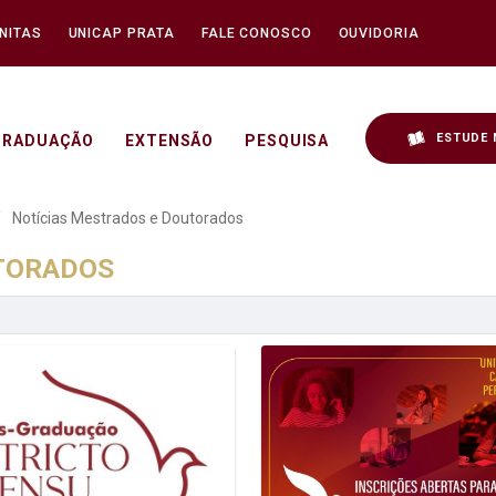
NITAS
UNICAP PRATA
FALE CONOSCO
OUVIDORIA
ESTUDE 
GRADUAÇÃO
EXTENSÃO
PESQUISA
 e Doutorados - Unicap
Notícias Mestrados e Doutorados
UTORADOS