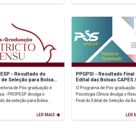
A/UNICAP)....
ESP - Resultado do
PPGPSI - Resultado Final
l de Seleção para Bolsa
Edital das Bolsas CAPES 
IBPG
PROSUC
reitoria de Pós-graduação e
O Programa de Pós-graduação
sa - PROPESP divulga o
Psicologia Clínica divulga o Res
ado da seleção para Bolsa
Final do Edital de Seleção da Bo
)
CAPES/PROSUC. Resultado
ções:...
Final: (Clicar aqui) ...
LER MAIS
LER 