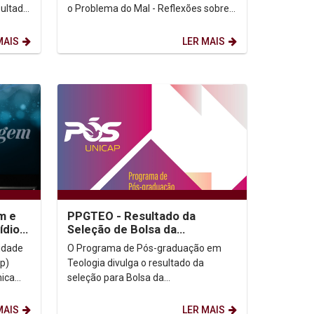
o Problema do Mal - Reflexões sobre
a Guerra". Dia: 29/04/2026. Horário:
10h. Local:...
MAIS
LER MAIS
m e
PPGTEO - Resultado da
ídio
Seleção de Bolsa da
CAPES/PROSUC
O Programa de Pós-graduação em
p)
Teologia divulga o resultado da
ica
seleção para Bolsa da
CAPES/PROSUC. Resultado: (Clicar
aqui) Informações:...
MAIS
LER MAIS