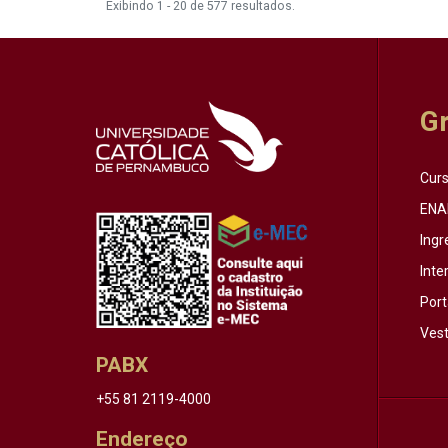
Exibindo 1 - 20 de 577 resultados.
G
Cur
ENA
Ingr
Inte
Port
Vest
PABX
+55 81 2119-4000
Endereço