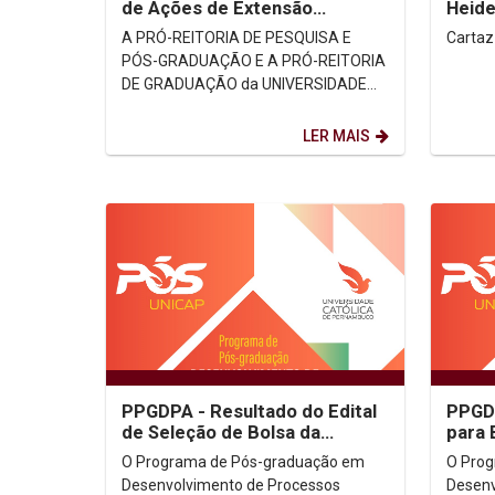
de Ações de Extensão
Heid
PROEXT-PG/CAPES
A PRÓ-REITORIA DE PESQUISA E
Cartaz
PÓS-GRADUAÇÃO E A PRÓ-REITORIA
DE GRADUAÇÃO da UNIVERSIDADE
CATÓLICA DE PERNAMBUCO torna
público a coordenadores e
LER MAIS
professores...
PPGDPA - Resultado do Edital
PPGDP
de Seleção de Bolsa da
para
CAPES/PROSUC
O Programa de Pós-graduação em
O Pro
Desenvolvimento de Processos
Desenv