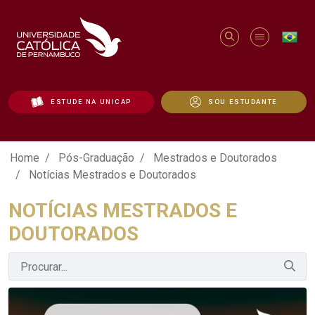
ESTUDE NA UNICAP
SOU ESTUDANTE
Notícias Mestrados e Doutorados - Uni
Home
Pós-Graduação
Mestrados e Doutorados
Notícias Mestrados e Doutorados
NOTÍCIAS MESTRADOS E
DOUTORADOS