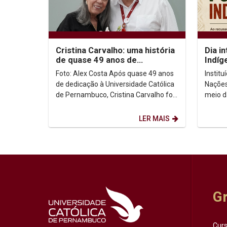
Cristina Carvalho: uma história
Dia i
de quase 49 anos de
Indíg
dedicação à Unicap
no co
Foto: Alex Costa Após quase 49 anos
Instit
de dedicação à Universidade Católica
Nações
de Pernambuco, Cristina Carvalho foi
meio d
homenageada em uma despedida
Intern
marcada pela...
de ago
LER MAIS
G
Cur