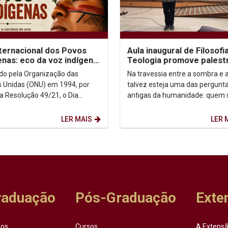
nternacional dos Povos
Aula inaugural de Filosofi
enas: eco da voz indígena
Teologia promove palest
ntexto urbano
sobre autoconhecimento
uído pela Organização das
Na travessia entre a sombra e a
 Unidas (ONU) em 1994, por
talvez esteja uma das pergunt
a Resolução 49/21, o Dia
antigas da humanidade: quem
acional dos Povos Indígenas (9
afinal? Foi a partir dessa inqui
sto) firma-se como...
que o...
LER MAIS
LER 
raduação
Pós-Graduação
Exte
sos
Cursos
A Extensã