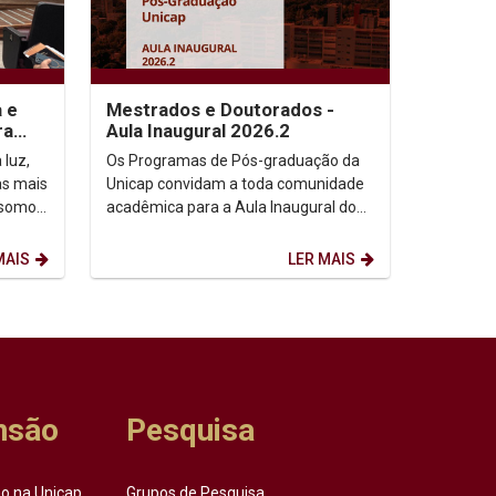
a e
Mestrados e Doutorados -
ra
Aula Inaugural 2026.2
 luz,
Os Programas de Pós-graduação da
as mais
Unicap convidam a toda comunidade
 somos,
acadêmica para a Aula Inaugural do
etação
semestre de 2026.2. Dia: 10/08/2026.
Horário: 14h. ...
MAIS
LER MAIS
nsão
Pesquisa
o na Unicap
Grupos de Pesquisa