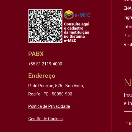
ENA
Ingr
Inte
Port
Vest
PABX
+55 81 2119-4000
Endereço
N
R. do Príncipe, 526 - Boa Vista,
Recife - PE - 50050-900
Ins
e i
Política de Privacidade
Gestão de Cookies
I