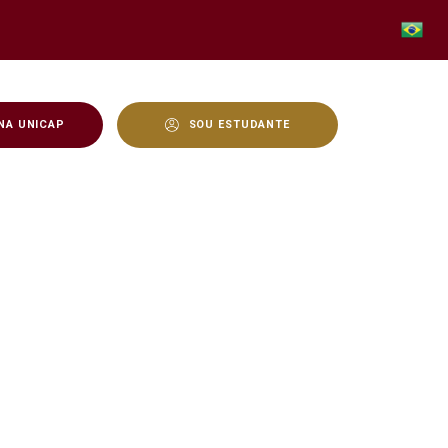
NA UNICAP
SOU ESTUDANTE
fe–Nantes com presença 