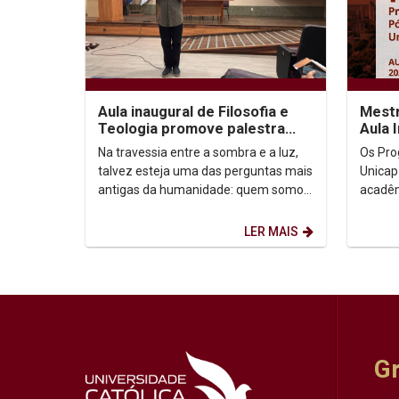
Aula inaugural de Filosofia e
Mestr
Teologia promove palestra
Aula 
sobre autoconhecimento
Na travessia entre a sombra e a luz,
Os Pro
talvez esteja uma das perguntas mais
Unicap
antigas da humanidade: quem somos,
acadêm
afinal? Foi a partir dessa inquietação
semestre de
que o...
Horário:
LER MAIS
G