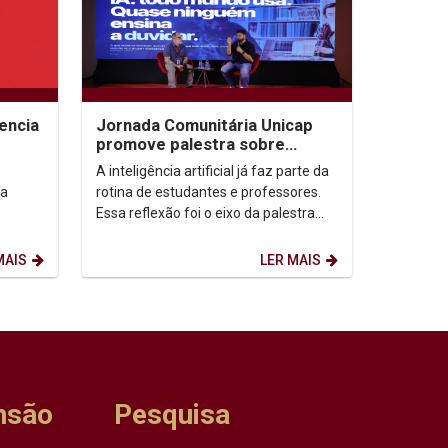
encia
Jornada Comunitária Unicap
promove palestra sobre
aprendizagem com uso de IA
A inteligência artificial já faz parte da
ía
rotina de estudantes e professores.
Essa reflexão foi o eixo da palestra
“IA: todo mundo usa. Quase ninguém
ensina...
MAIS
LER MAIS
nsão
Pesquisa