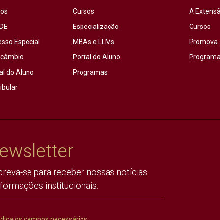
sos
Cursos
A Extensã
DE
Especialização
Cursos
esso Especial
MBAs e LLMs
Promova 
rcâmbio
Portal do Aluno
Programas
al do Aluno
Programas
ibular
ewsletter
creva-se para receber nossas notícias
nformações institucionais.
ndica os campos necessários