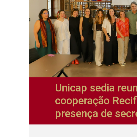
Unicap sedia reu
cooperação Reci
presença de secr