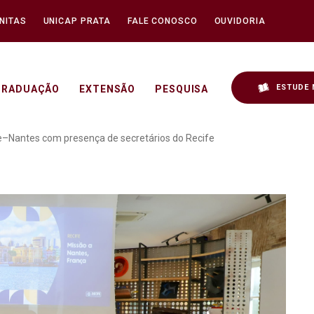
NITAS
UNICAP PRATA
FALE CONOSCO
OUVIDORIA
ESTUDE 
GRADUAÇÃO
EXTENSÃO
PESQUISA
ão sobre cooperação Reci
e–Nantes com presença de secretários do Recife