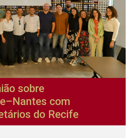
nião sobre
fe–Nantes com
etários do Recife