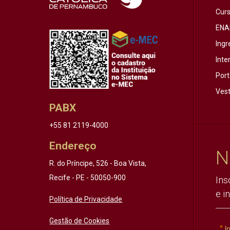
Cur
ENA
Ingr
Inte
Port
Vest
PABX
+55 81 2119-4000
Endereço
N
R. do Príncipe, 526 - Boa Vista,
Recife - PE - 50050-900
Ins
e i
Política de Privacidade
Gestão de Cookies
I