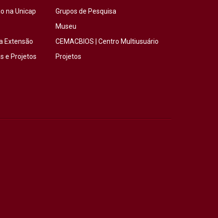
o na Unicap
Grupos de Pesquisa
Museu
a Extensão
CEMACBIOS | Centro Multiusuário
 e Projetos
Projetos