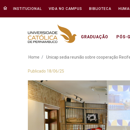
INSTITUCIONAL
VIDA NO CAMPUS
BIBLIOTECA
HUMA
GRADUAÇÃO
PÓS-
Unicap sedia reuni
Home
Unicap sedia reunião sobre cooperação Recif
Publicado 18/06/25