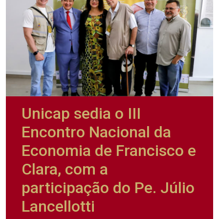
Unicap sedia o III
Encontro Nacional da
Economia de Francisco e
Clara, com a
participação do Pe. Júlio
Lancellotti