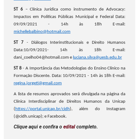
ST 6
– Clínica Jurídica como instrumento de Advocacy:
Impactos em Políticas Públicas Municipal e Federal Data:
09/09/2021 - 14h às 18h E-mail:
michellebalbino@hotmail.com
ST 7
- Diálogos Interinstitucionais e Direito Humanos
Data:10/09/2021- 14h às 18h E-mail:
dani_coelho04@hotmail.com e
luciana.silva@uesb.edu.br
ST 8
- A Importância das Metodologias do Ensino Clínico na
Formação Discente. Data: 10/09/2021 - 14h às 18h E-mail:
regina.jorgeti@gmail.com
A lista de resumos aprovados será divulgada na página da
Clínica Interdisciplinar de Direitos Humanos da Unicap
(
https://portal.unicap.br/cidh
), além do Instagram
(@cidh.unicap); e Facebook.
Clique aqui e confira o
edital
completo.