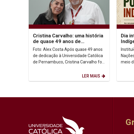
Cristina Carvalho: uma história
Dia i
de quase 49 anos de
Indíg
dedicação à Unicap
no co
Foto: Alex Costa Após quase 49 anos
Instit
de dedicação à Universidade Católica
Nações
de Pernambuco, Cristina Carvalho foi
meio d
homenageada em uma despedida
Intern
marcada pela...
de ago
LER MAIS
G