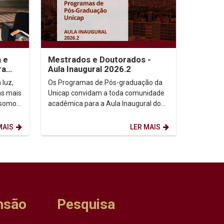
a e
Mestrados e Doutorados -
ra
Aula Inaugural 2026.2
 luz,
Os Programas de Pós-graduação da
as mais
Unicap convidam a toda comunidade
 somos,
acadêmica para a Aula Inaugural do
etação
semestre de 2026.2. Dia: 10/08/2026.
Horário: 14h. ...
MAIS
LER MAIS
nsão
Pesquisa