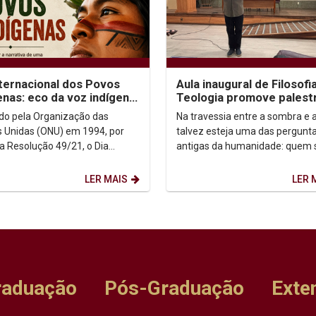
nternacional dos Povos
Aula inaugural de Filosofi
enas: eco da voz indígena
Teologia promove palest
ntexto urbano
sobre autoconhecimento
uído pela Organização das
Na travessia entre a sombra e a
 Unidas (ONU) em 1994, por
talvez esteja uma das pergunt
a Resolução 49/21, o Dia
antigas da humanidade: quem
acional dos Povos Indígenas (9
afinal? Foi a partir dessa inqui
sto) firma-se como...
que o...
LER MAIS
LER 
raduação
Pós-Graduação
Exte