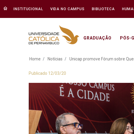
INSTITUCIONAL
VIDA NO CAMPUS
BIBLIOTECA
HUMA
GRADUAÇÃO
PÓS-
Unicap promove Fó
Home
Notícias
Unicap promove Fórum sobre Que
Publicado 12/03/20