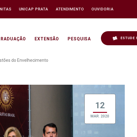
NITAS
UNICAP PRATA
ATENDIMENTO
OUVIDORIA
ESTUDE 
GRADUAÇÃO
EXTENSÃO
PESQUISA
rum sobre Questões do E
stões do Envelhecimento
12
MAR. 2020