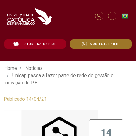
ESTUDE NA UNICAP
SOU ESTUDANTE
Unicap passa a fazer parte de rede de g
Home
Notícias
Unicap passa a fazer parte de rede de gestão e
inovação de PE
Publicado 14/04/21
14