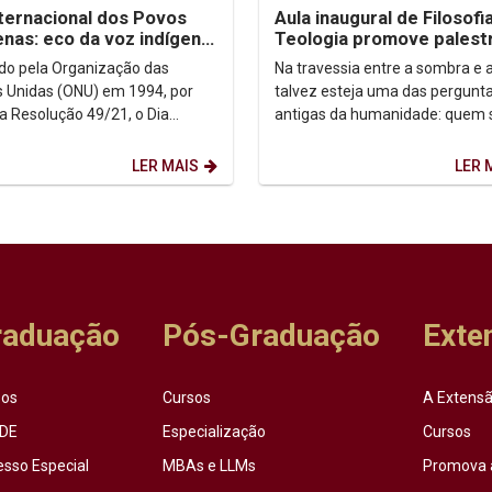
nternacional dos Povos
Aula inaugural de Filosofi
enas: eco da voz indígena
Teologia promove palest
ntexto urbano
sobre autoconhecimento
uído pela Organização das
Na travessia entre a sombra e a
 Unidas (ONU) em 1994, por
talvez esteja uma das pergunt
a Resolução 49/21, o Dia
antigas da humanidade: quem
acional dos Povos Indígenas (9
afinal? Foi a partir dessa inqui
sto) firma-se como...
que o...
LER MAIS
LER 
raduação
Pós-Graduação
Exte
sos
Cursos
A Extensã
DE
Especialização
Cursos
esso Especial
MBAs e LLMs
Promova 