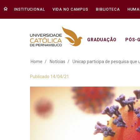
INSTITUCIONAL
VIDA NO CAMPUS
BIBLIOTECA
HUMA
GRADUAÇÃO
PÓS-
Unicap participa de
Home
Notícias
Unicap participa de pesquisa que u
Publicado 14/04/21