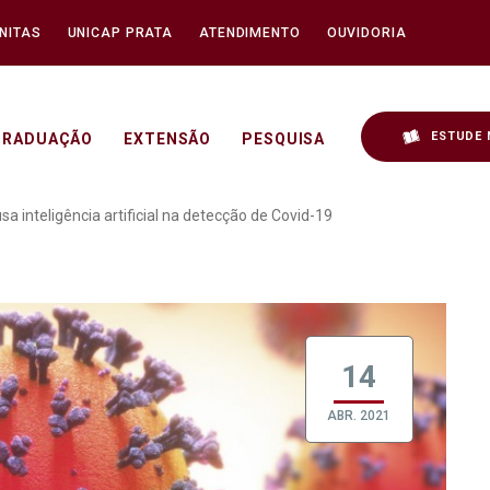
NITAS
UNICAP PRATA
ATENDIMENTO
OUVIDORIA
ESTUDE 
GRADUAÇÃO
EXTENSÃO
PESQUISA
 pesquisa que usa intelig
sa inteligência artificial na detecção de Covid-19
14
ABR. 2021