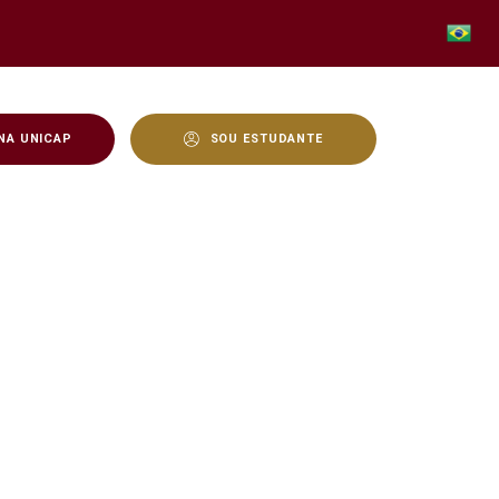
NA UNICAP
SOU ESTUDANTE
ência artificial na detec