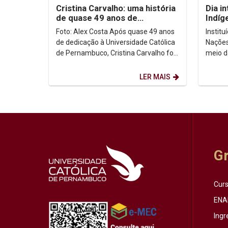
Cristina Carvalho: uma história
Dia i
de quase 49 anos de
Indíg
dedicação à Unicap
no co
Foto: Alex Costa Após quase 49 anos
Instit
de dedicação à Universidade Católica
Nações
de Pernambuco, Cristina Carvalho foi
meio d
homenageada em uma despedida
Intern
marcada pela...
de ago
LER MAIS
G
Cur
ENA
Ingr