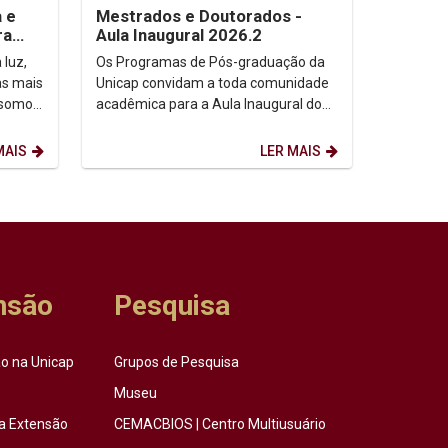
a e
Mestrados e Doutorados -
ra
Aula Inaugural 2026.2
 luz,
Os Programas de Pós-graduação da
as mais
Unicap convidam a toda comunidade
 somos,
acadêmica para a Aula Inaugural do
etação
semestre de 2026.2. Dia: 10/08/2026.
Horário: 14h. ...
MAIS
LER MAIS
nsão
Pesquisa
o na Unicap
Grupos de Pesquisa
Museu
a Extensão
CEMACBIOS | Centro Multiusuário