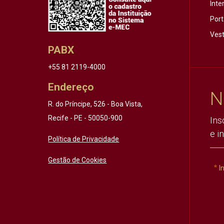
Inte
Port
Vest
PABX
+55 81 2119-4000
Endereço
N
R. do Príncipe, 526 - Boa Vista,
Recife - PE - 50050-900
Ins
e i
Política de Privacidade
Gestão de Cookies
I