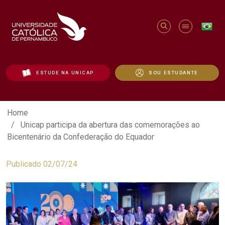
ESTUDE NA UNICAP
SOU ESTUDANTE
Unicap participa da abertura das come
Home
Unicap participa da abertura das comemorações ao
Bicentenário da Confederação do Equador
Publicado 02/07/24