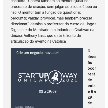
conflitos. “Caberá também ao mentor ajudar no
processo de criação, sem julgar se a ideia é boa ou
não. O mentor tem a função de questionar,
perguntar, validar, provocar, mas também precisa
direcionar”, detalha o professor do curso de Jogos
Digitais e do Mestrado em Indústrias Criativas da
Unicap, Anthony Lins, que está à frente da
articulação do evento na Católica.
O
desa
fio
ocor
rerá
de
entr
e 8 e
29
de