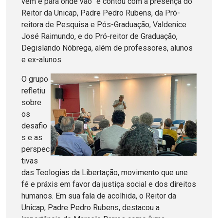
vêm e para onde vão” e contou com a presença do
Reitor da Unicap, Padre Pedro Rubens, da Pró-
reitora de Pesquisa e Pós-Graduação, Valdenice
José Raimundo, e do Pró-reitor de Graduação,
Degislando Nóbrega, além de professores, alunos
e ex-alunos.
O grupo
refletiu
sobre
os
desafio
s e as
perspec
tivas
das Teologias da Libertação, movimento que une
fé e práxis em favor da justiça social e dos direitos
humanos. Em sua fala de acolhida, o Reitor da
Unicap, Padre Pedro Rubens, destacou a