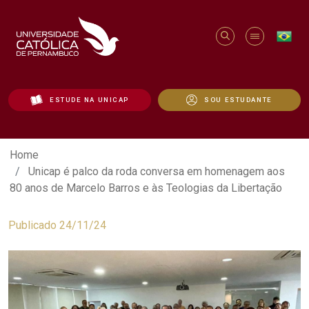
ESTUDE NA UNICAP
SOU ESTUDANTE
Unicap é palco da roda conversa em hom
Home
Unicap é palco da roda conversa em homenagem aos
80 anos de Marcelo Barros e às Teologias da Libertação
Publicado 24/11/24