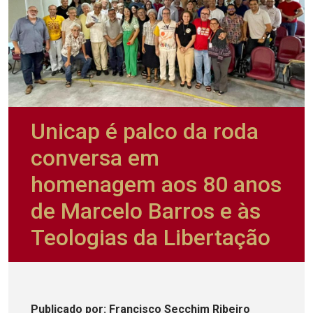
Unicap é palco da roda
conversa em
homenagem aos 80 anos
de Marcelo Barros e às
Teologias da Libertação
Publicado
por
: Francisco Secchim Ribeiro