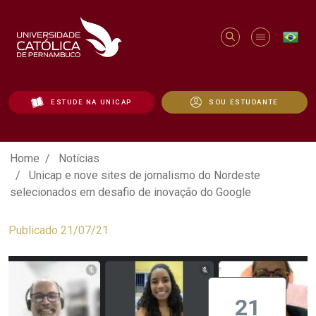
ESTUDE NA UNICAP
SOU ESTUDANTE
Unicap e nove sites de jornalismo do N
Home
Notícias
Unicap e nove sites de jornalismo do Nordeste
selecionados em desafio de inovação do Google
Publicado 21/07/21
21