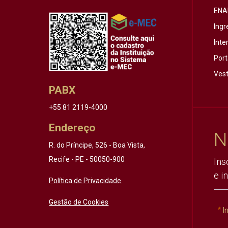
ENA
Ingr
Inte
Port
Vest
PABX
+55 81 2119-4000
Endereço
N
R. do Príncipe, 526 - Boa Vista,
Recife - PE - 50050-900
Ins
e i
Política de Privacidade
Gestão de Cookies
I