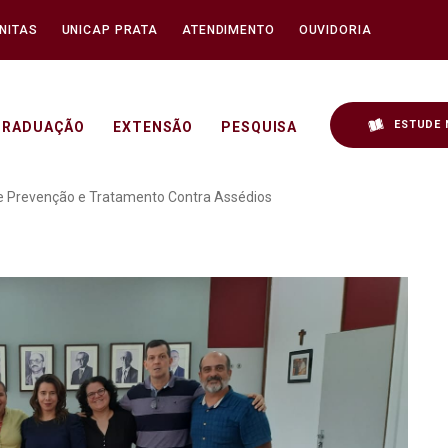
NITAS
UNICAP PRATA
ATENDIMENTO
OUVIDORIA
ESTUDE 
GRADUAÇÃO
EXTENSÃO
PESQUISA
 Permanente de Prevençã
e Prevenção e Tratamento Contra Assédios