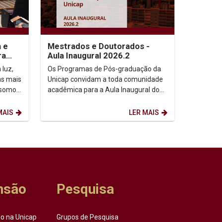
a e
Mestrados e Doutorados -
ra
Aula Inaugural 2026.2
 luz,
Os Programas de Pós-graduação da
as mais
Unicap convidam a toda comunidade
 somos,
acadêmica para a Aula Inaugural do
etação
semestre de 2026.2. Dia: 10/08/2026.
Horário: 14h. ...
MAIS
LER MAIS
nsão
Pesquisa
o na Unicap
Grupos de Pesquisa