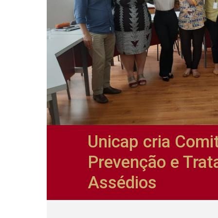
Unicap cria Comi
Prevenção e Tra
Assédios