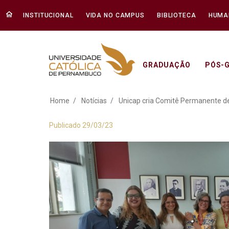
INSTITUCIONAL
VIDA NO CAMPUS
BIBLIOTECA
HUMA
GRADUAÇÃO
PÓS-
Unicap cria Comitê
Home
Notícias
Unicap cria Comitê Permanente d
Publicado 29/03/23