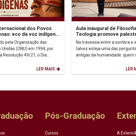
nternacional dos Povos
Aula inaugural de Filosofi
enas: eco da voz indígena
Teologia promove palest
ntexto urbano
sobre autoconhecimento
uído pela Organização das
Na travessia entre a sombra e a
 Unidas (ONU) em 1994, por
talvez esteja uma das pergunt
a Resolução 49/21, o Dia
antigas da humanidade: quem
acional dos Povos Indígenas (9
afinal? Foi a partir dessa inqui
sto) firma-se como...
que o...
LER MAIS
LER 
raduação
Pós-Graduação
Exte
sos
Cursos
A Extensã