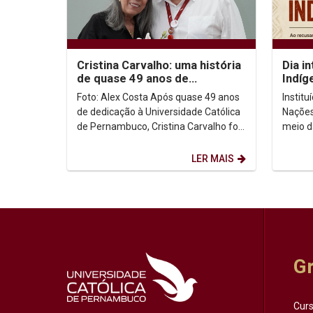
Cristina Carvalho: uma história
Dia i
de quase 49 anos de
Indíg
dedicação à Unicap
no co
Foto: Alex Costa Após quase 49 anos
Instit
de dedicação à Universidade Católica
Nações
de Pernambuco, Cristina Carvalho foi
meio d
homenageada em uma despedida
Intern
marcada pela...
de ago
LER MAIS
G
Cur