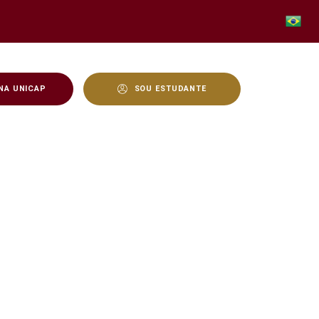
NA UNICAP
SOU ESTUDANTE
o e Tratamento Contra A