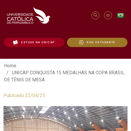
ESTUDE NA UNICAP
SOU ESTUDANTE
UNICAP CONQUISTA 15 MEDALHAS NA C
Home
UNICAP CONQUISTA 15 MEDALHAS NA COPA BRASIL
DE TÊNIS DE MESA
Publicado 22/04/25