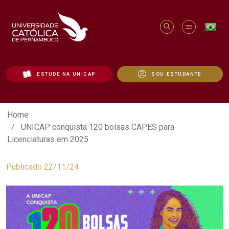
ESTUDE NA UNICAP
SOU ESTUDANTE
UNICAP conquista 120 bolsas CAPES par
Home
UNICAP conquista 120 bolsas CAPES para
Licenciaturas em 2025
Publicado 22/11/24