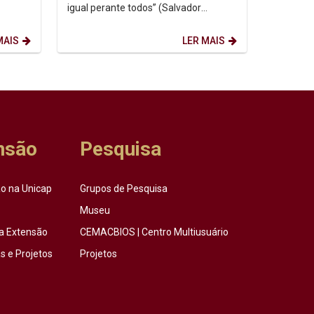
igual perante todos” (Salvador
dessa
Allende - médico, político social-
democrata,...
MAIS
LER MAIS
nsão
Pesquisa
o na Unicap
Grupos de Pesquisa
Museu
a Extensão
CEMACBIOS | Centro Multiusuário
 e Projetos
Projetos