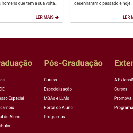
s homens que tem a sua volta”.
desenharam o passado e hoje
 Maquiavel (filósofo,
reescrevem o futuro. O marco 
ador, poeta,...
data emerge de uma...
LER MAIS
LER 
raduação
Pós-Graduação
Exte
sos
Cursos
A Extensã
DE
Especialização
Cursos
esso Especial
MBAs e LLMs
Promova 
rcâmbio
Portal do Aluno
Programas
al do Aluno
Programas
ibular