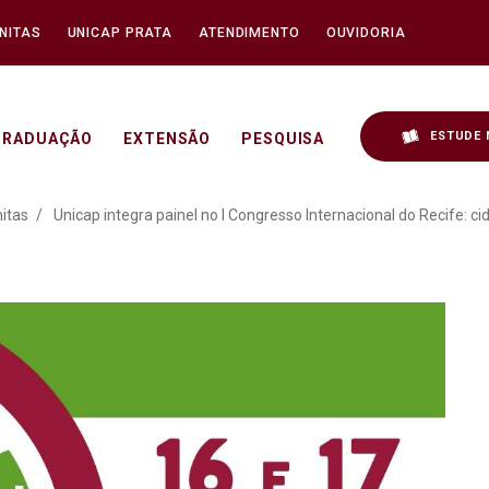
NITAS
UNICAP PRATA
ATENDIMENTO
OUVIDORIA
ESTUDE 
GRADUAÇÃO
EXTENSÃO
PESQUISA
el no I Congresso Interna
itas
Unicap integra painel no I Congresso Internacional do Recife: c