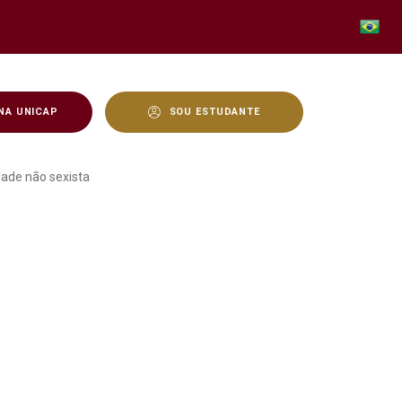
NA UNICAP
SOU ESTUDANTE
cional do Recife: cidade 
idade não sexista