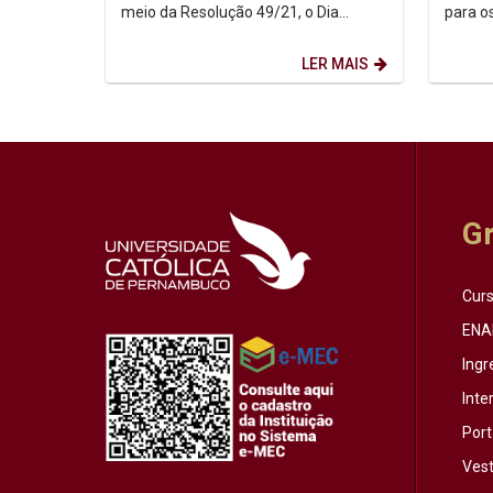
meio da Resolução 49/21, o Dia
para o
Internacional dos Povos Indígenas (9
Nicolau
de agosto) firma-se como...
histori
LER MAIS
G
Cur
ENA
Ingr
Inte
Port
Vest