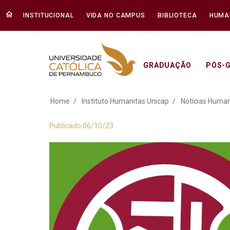
INSTITUCIONAL
VIDA NO CAMPUS
BIBLIOTECA
HUMA
GRADUAÇÃO
PÓS-
Unicap integra pain
Home
Instituto Humanitas Unicap
Notícias Human
Publicado 06/10/23