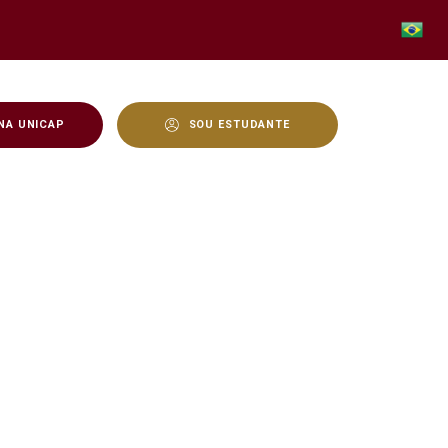
NA UNICAP
SOU ESTUDANTE
eligência acadêmica e la