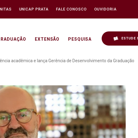
NITAS
UNICAP PRATA
FALE CONOSCO
OUVIDORIA
ESTUDE 
GRADUAÇÃO
EXTENSÃO
PESQUISA
novação curricular e int
ligência acadêmica e lança Gerência de Desenvolvimento da Graduação