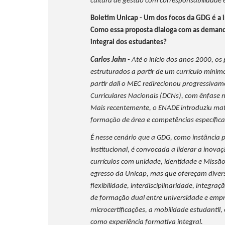
cultura de gestão com corresponsabilidade e
Boletim Unicap - Um dos focos da GDG é a i
Como essa proposta dialoga com as demand
integral dos estudantes?
Carlos Jahn -
Até o início dos anos 2000, o
estruturados a partir de um currículo mínim
partir dali o MEC redirecionou progressivame
Curriculares Nacionais (DCNs), com ênfase 
Mais recentemente, o ENADE introduziu matr
formação de área e competências específica
É nesse cenário que a GDG, como instância 
institucional, é convocada a liderar a inovaç
currículos com unidade, identidade e Missão
egresso da Unicap, mas que ofereçam divers
flexibilidade, interdisciplinaridade, integr
de formação dual entre universidade e empr
microcertificações, a mobilidade estudantil,
como experiência formativa integral.