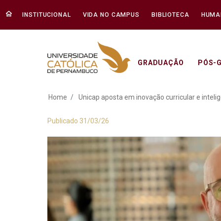
INSTITUCIONAL
VIDA NO CAMPUS
BIBLIOTECA
HUMA
GRADUAÇÃO
PÓS-
Unicap aposta em i
Home
Unicap aposta em inovação curricular e inte
Publicado 31/03/26