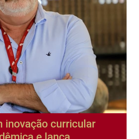
 inovação curricular
adêmica e lança