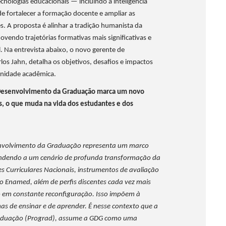
cnologias educacionais — incluindo a inteligência
de fortalecer a formação docente e ampliar as
. A proposta é alinhar a tradição humanista da
ndo trajetórias formativas mais significativas e
. Na entrevista abaixo, o novo gerente de
os Jahn, detalha os objetivos, desafios e impactos
unidade acadêmica.
e Desenvolvimento da Graduação marca um novo
, o que muda na vida dos estudantes e dos
envolvimento da Graduação representa um marco
pondendo a um cenário de profunda transformação da
es Curriculares Nacionais, instrumentos de avaliação
o Enamed, além de perfis discentes cada vez mais
 em constante reconfiguração. Isso impõem à
as de ensinar e de aprender. É nesse contexto que a
 Graduação (Prograd), assume a GDG como uma