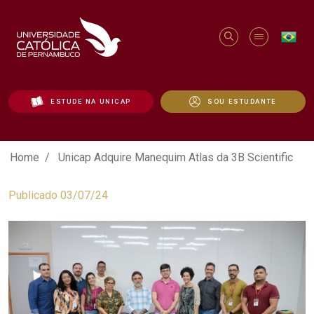
ESTUDE NA UNICAP
SOU ESTUDANTE
Unicap Adquire Manequim Atlas da 3B Sc
Home
Unicap Adquire Manequim Atlas da 3B Scientific
Publicado 03/07/24