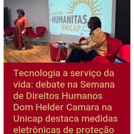
Tecnologia a serviço da
vida: debate na Semana
de Direitos Humanos
Dom Helder Camara na
Unicap destaca medidas
eletrônicas de proteção