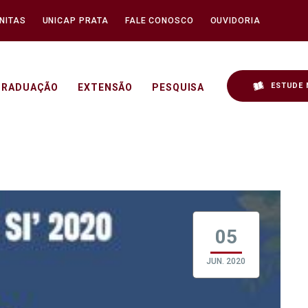
NITAS
UNICAP PRATA
FALE CONOSCO
OUVIDORIA
ESTUDE 
GRADUAÇÃO
EXTENSÃO
PESQUISA
 2020 - Unicap
05
JUN. 2020