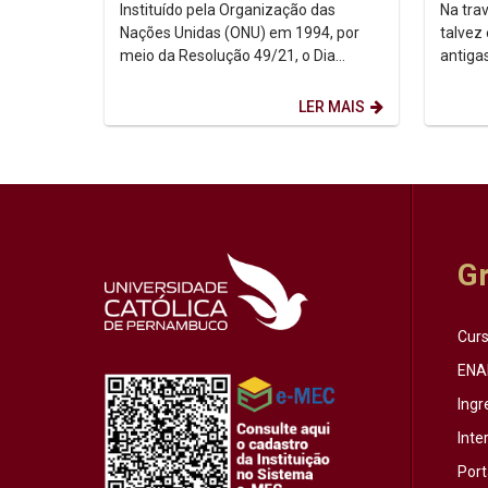
no contexto urbano
sobr
Instituído pela Organização das
Na trav
Nações Unidas (ONU) em 1994, por
talvez
meio da Resolução 49/21, o Dia
antiga
Internacional dos Povos Indígenas (9
afinal?
de agosto) firma-se como...
que o..
LER MAIS
G
Cur
ENA
Ingr
Inte
Port