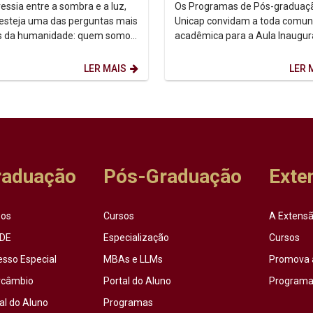
e autoconhecimento
essia entre a sombra e a luz,
Os Programas de Pós-graduaç
 esteja uma das perguntas mais
Unicap convidam a toda comun
s da humanidade: quem somos,
acadêmica para a Aula Inaugur
 Foi a partir dessa inquietação
semestre de 2026.2. Dia: 10/08/2026.
.
Horário: 14h. ...
LER MAIS
LER 
raduação
Pós-Graduação
Exte
sos
Cursos
A Extensã
DE
Especialização
Cursos
esso Especial
MBAs e LLMs
Promova 
rcâmbio
Portal do Aluno
Programas
al do Aluno
Programas