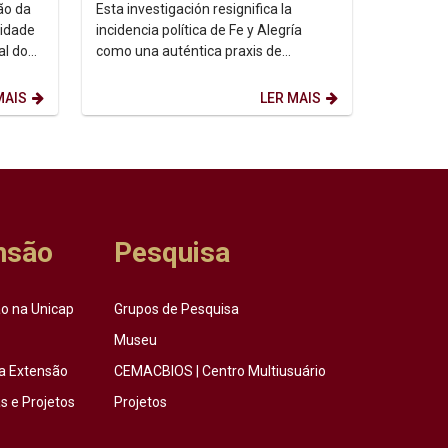
ão da
Esta investigación resignifica la
idade
incidencia política de Fe y Alegría
al do
como una auténtica praxis de
transformación social....
MAIS
LER MAIS
nsão
Pesquisa
o na Unicap
Grupos de Pesquisa
Museu
a Extensão
CEMACBIOS | Centro Multiusuário
 e Projetos
Projetos