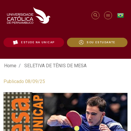
ESTUDE NA UNICAP
SOU ESTUDANTE
SELETIVA DE TÊNIS DE MESA - Unicap
Home
SELETIVA DE TÊNIS DE MESA
Publicado 08/09/25