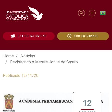
ESTUDE NA UNICAP
SOU ESTUDANTE
Revisitando o Mestre Josué de Castro -
Home
Notícias
Revisitando o Mestre Josué de Castro
Publicado 12/11/20
12