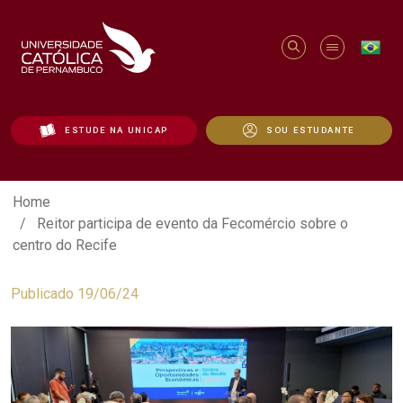
ESTUDE NA UNICAP
SOU ESTUDANTE
Reitor participa de evento da Fecomérci
Home
Reitor participa de evento da Fecomércio sobre o
centro do Recife
Publicado 19/06/24