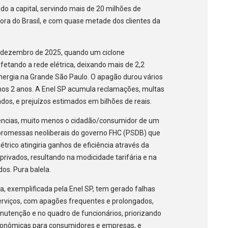
ndo a capital, servindo mais de 20 milhões de
ora do Brasil, e com quase metade dos clientes da
e dezembro de 2025, quando um ciclone
fetando a rede elétrica, deixando mais de 2,2
ergia na Grande São Paulo. O apagão durou vários
timos 2 anos. A Enel SP acumula reclamações, multas
dos, e prejuízos estimados em bilhões de reais.
rências, muito menos o cidadão/consumidor de um
as promessas neoliberais do governo FHC (PSDB) que
trico atingiria ganhos de eficiência através da
rivados, resultando na modicidade tarifária e na
os. Pura balela.
ia, exemplificada pela Enel SP, tem gerado falhas
erviços, com apagões frequentes e prolongados,
utenção e no quadro de funcionários, priorizando
 econômicas para consumidores e empresas, e