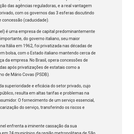
ação das agências reguladoras, e a real vantagem
 privado, com os governos das 3 esferas discutindo
e concessão (caducidade).
(Enel) é uma empresa de capital predominantemente
importante, do governo italiano, seu maior
 na Itália em 1962, foi privatizada nas décadas de
m bolsa, com o Estado italiano mantendo cerca de
nça da empresa. No Brasil, opera concessões de
ridas após privatizações de estatais como a
rno de Mário Covas (PSDB).
a superioridade e eficácia do setor privado, cujo
público, resulta em altas tarifas e problemas na
onsumidor. O fornecimento de um serviço essencial,
carização do serviço, transferindo os riscos e
nel enfrenta a iminente cassação da sua
 em 24 municípios da região metropolitana de São