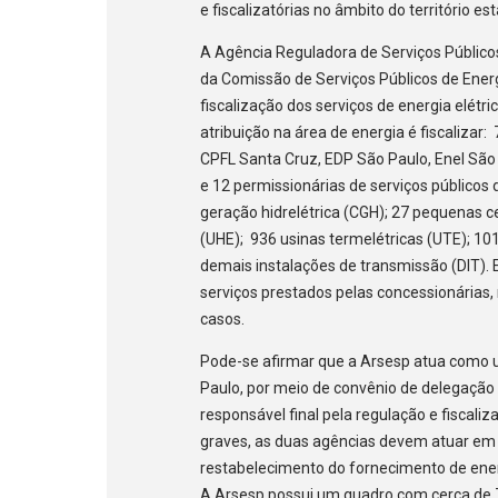
e fiscalizatórias no âmbito do território es
A Agência Reguladora de Serviços Públicos
da Comissão de Serviços Públicos de Energ
fiscalização dos serviços de energia elétr
atribuição na área de energia é fiscalizar:
CPFL Santa Cruz, EDP São Paulo, Enel São 
e 12 permissionárias de serviços públicos d
geração hidrelétrica (CGH); 27 pequenas cen
(UHE); 936 usinas termelétricas (UTE); 101 
demais instalações de transmissão (DIT). 
serviços prestados pelas concessionárias
casos.
Pode-se afirmar que a Arsesp atua como u
Paulo, por meio de convênio de delegação 
responsável final pela regulação e fiscali
graves, as duas agências devem atuar e
restabelecimento do fornecimento de ener
A Arsesp possui um quadro com cerca de 73