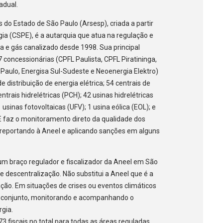
tadual.
 do Estado de São Paulo (Arsesp), criada a partir
ia (CSPE), é a autarquia que atua na regulação e
ica e gás canalizado desde 1998. Sua principal
 7 concessionárias (CPFL Paulista, CPFL Piratininga,
Paulo, Energisa Sul-Sudeste e Neoenergia Elektro)
e distribuição de energia elétrica; 54 centrais de
trais hidrelétricas (PCH); 42 usinas hidrelétricas
usinas fotovoltaicas (UFV); 1 usina eólica (EOL); e
E faz o monitoramento direto da qualidade dos
, reportando à Aneel e aplicando sanções em alguns
m braço regulador e fiscalizador da Aneel em São
e descentralização. Não substitui a Aneel que é a
zação. Em situações de crises ou eventos climáticos
m conjunto, monitorando e acompanhando o
gia.
 fiscais no total para todas as áreas reguladas