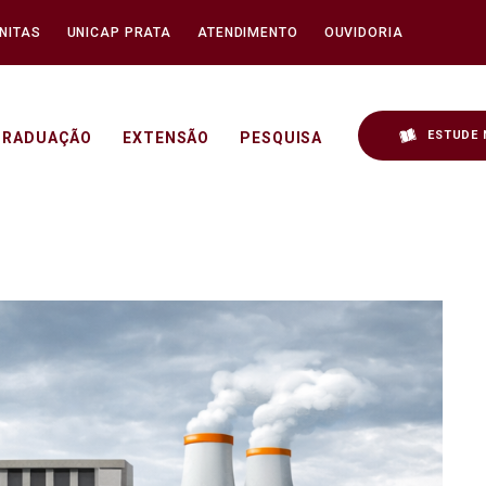
NITAS
UNICAP PRATA
ATENDIMENTO
OUVIDORIA
ESTUDE 
GRADUAÇÃO
EXTENSÃO
PESQUISA
 setor elétrico! - Unicap