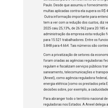
Paulo. Desde que assumiu o fornecimento d
multas aplicadas contra ela supera os R$ 
Outra informação importante para entend
tem a ver com a redução dos custos, diz r
2025 caiu 25,13%, de 26.962 para 20.185 
administração da empresa esta redução fo
para 15.521 trabalhadores. Entre os funci
5.848 para 4.664. Tais números são conte
Com a privatização de setores da economia
foram criadas as agências reguladoras fed
regulam e fiscalizam serviços públicos tra
saneamento, telecomunicações e transport
(Aneel), como agência reguladora federal,
energia elétrica (como os prestados pela En
decisões sobre, por exemplo, a caducidade
Para abranger todo o território nacional 
reguladoras nos Estados. A Aneel delega a