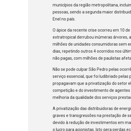
municípios da região metropolitana, inclui
pessoas, sendo a segunda maior distribuid
Enel no país.
O ápice da recente crise ocorreu em 10 d
extratropical derrubou inúmeras árvores, a
milhões de unidades consumidoras sem en
dias, repetindo outros 4 ocorridos nos úl
não pagas, com milhões de paulistas afeta
Não se pode culpar São Pedro pelas ocor
serviço essencial, que foi ludibriado pel
propagavam que a privatização do setor elé
competição e do investimento de agentes p
melhoria da qualidade dos serviços prestad
A privatização das distribuidoras de energ
graves e transgressões na prestação de s
devido à redução de investimentos em man
o lucro para acionistas. Isto gera perdas