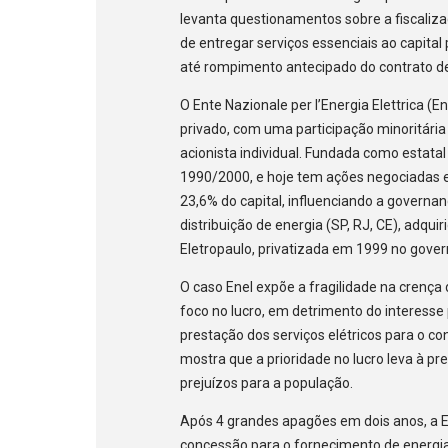
levanta questionamentos sobre a fiscaliz
de entregar serviços essenciais ao capital
até rompimento antecipado do contrato d
O Ente Nazionale per l’Energia Elettrica 
privado, com uma participação minoritária 
acionista individual. Fundada como estatal
1990/2000, e hoje tem ações negociadas e
23,6% do capital, influenciando a governa
distribuição de energia (SP, RJ, CE), adqui
Eletropaulo, privatizada em 1999 no gove
O caso Enel expõe a fragilidade na crença d
foco no lucro, em detrimento do interesse 
prestação dos serviços elétricos para o c
mostra que a prioridade no lucro leva à pre
prejuízos para a população.
Após 4 grandes apagões em dois anos, a E
concessão para o fornecimento de energia