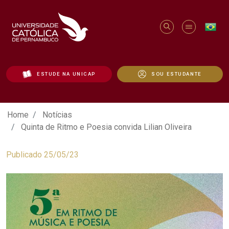
ESTUDE NA UNICAP
SOU ESTUDANTE
Quinta de Ritmo e Poesia convida Lilian O
Home
Notícias
Quinta de Ritmo e Poesia convida Lilian Oliveira
Publicado 25/05/23