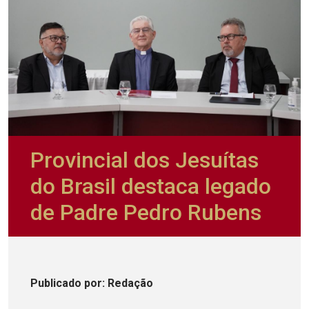
Provincial dos Jesuítas
do Brasil destaca legado
de Padre Pedro Rubens
Publicado
por
: Redação