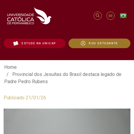
ESTUDE NA UNICAP
SOU ESTUDANTE
Provincial dos Jesuítas do Brasil desta
Home
Provincial dos Jesuítas do Brasil destaca legado de
Padre Pedro Rubens
Publicado 21/01/26