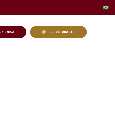
NA UNICAP
SOU ESTUDANTE
io Pós-Doutoral - Unicap