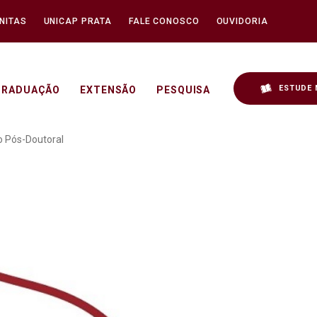
NITAS
UNICAP PRATA
FALE CONOSCO
OUVIDORIA
ESTUDE 
GRADUAÇÃO
EXTENSÃO
PESQUISA
o da Seleção para Estág
o Pós-Doutoral