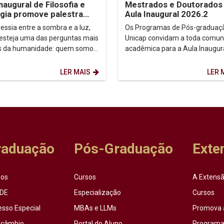
inaugural de Filosofia e
Mestrados e Doutorados 
gia promove palestra
Aula Inaugural 2026.2
e autoconhecimento
essia entre a sombra e a luz,
Os Programas de Pós-graduaç
 esteja uma das perguntas mais
Unicap convidam a toda comun
s da humanidade: quem somos,
acadêmica para a Aula Inaugur
 Foi a partir dessa inquietação
semestre de 2026.2. Dia: 10/08/2026.
.
Horário: 14h. ...
LER MAIS
LER 
raduação
Pós-Graduação
Exte
sos
Cursos
A Extensã
DE
Especialização
Cursos
esso Especial
MBAs e LLMs
Promova 
rcâmbio
Portal do Aluno
Programas