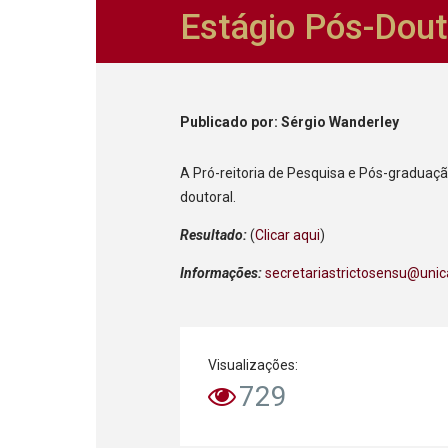
Estágio Pós-Dout
Publicado
por
: Sérgio Wanderley
A Pró-reitoria de Pesquisa e Pós-graduaçã
doutoral.
Resultado:
(
Clicar aqui
)
Informações:
secretariastrictosensu@unic
Visualizações:
729