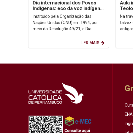
Dia internacional dos Povos
Aula 
Indígenas: eco da voz indígena
Teolo
no contexto urbano
sobr
Instituído pela Organização das
Na trav
Nações Unidas (ONU) em 1994, por
talvez
meio da Resolução 49/21, o Dia
antiga
Internacional dos Povos Indígenas (9
afinal?
de agosto) firma-se como...
que o..
LER MAIS
G
Cur
ENA
Ingr
Inte