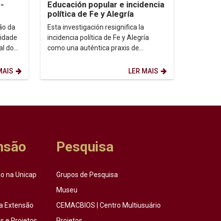
-
Educación popular e incidencia
política de Fe y Alegría
ão da
Esta investigación resignifica la
idade
incidencia política de Fe y Alegría
al do
como una auténtica praxis de
transformación social....
MAIS
LER MAIS
nsão
Pesquisa
o na Unicap
Grupos de Pesquisa
Museu
a Extensão
CEMACBIOS | Centro Multiusuário
 e Projetos
Projetos