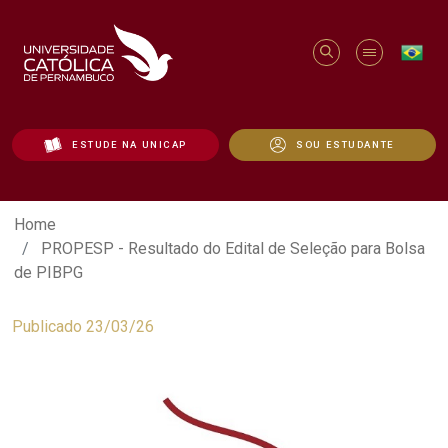
ESTUDE NA UNICAP
SOU ESTUDANTE
PROPESP - Resultado do Edital de Seleç
Home
PROPESP - Resultado do Edital de Seleção para Bolsa
de PIBPG
Publicado 23/03/26