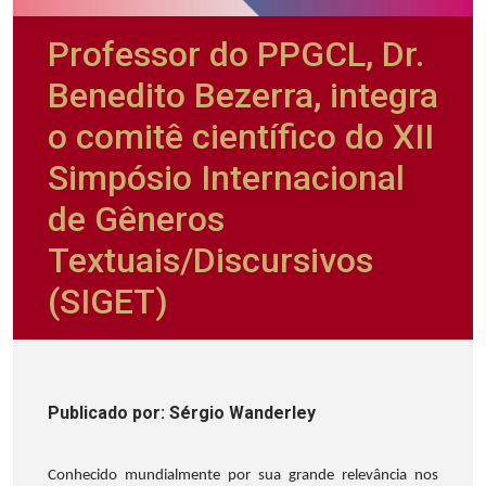
Professor do PPGCL, Dr.
Benedito Bezerra, integra
o comitê científico do XII
Simpósio Internacional
de Gêneros
Textuais/Discursivos
(SIGET)
Publicado
por
: Sérgio Wanderley
Conhecido mundialmente por sua grande relevância nos