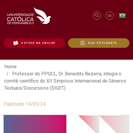
ESTUDE NA UNICAP
SOU ESTUDANTE
Professor do PPGCL, Dr. Benedito Bezerr
Home
Professor do PPGCL, Dr. Benedito Bezerra, integra o
comitê científico do XII Simpósio Internacional de Gêneros
Textuais/Discursivos (SIGET)
Publicado 14/05/24