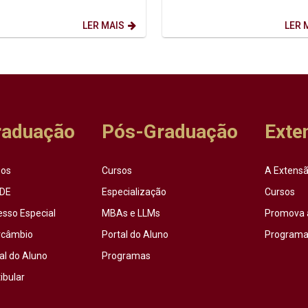
 2026.2. Dia: 10/08/2026.
transformación social....
 14h. ...
LER MAIS
LER 
raduação
Pós-Graduação
Exte
sos
Cursos
A Extensã
DE
Especialização
Cursos
esso Especial
MBAs e LLMs
Promova 
rcâmbio
Portal do Aluno
Programas
al do Aluno
Programas
ibular