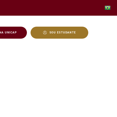
NA UNICAP
SOU ESTUDANTE
da CAPES/PROSUC - Unic