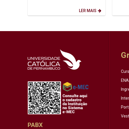
afinal? Foi a partir dessa inquietação
semestre de
que o...
Horário:
LER MAIS
G
Cur
ENA
Ingr
Inte
Port
Vest
PABX