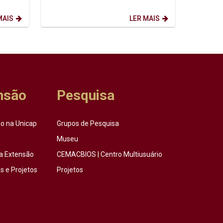
“IA: todo mundo usa. Quase ninguém
ensina...
MAIS
LER MAIS
nsão
Pesquisa
o na Unicap
Grupos de Pesquisa
Museu
a Extensão
CEMACBIOS | Centro Multiusuário
 e Projetos
Projetos