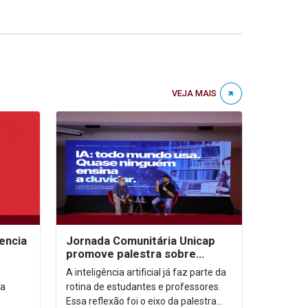
VEJA MAIS
encia
Jornada Comunitária Unicap
promove palestra sobre
aprendizagem com uso de IA
A inteligência artificial já faz parte da
ía
rotina de estudantes e professores.
Essa reflexão foi o eixo da palestra