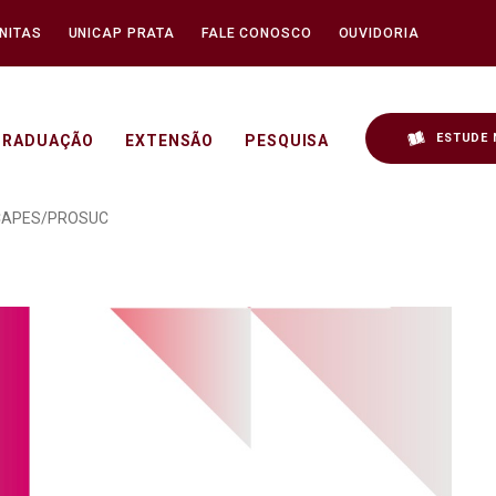
NITAS
UNICAP PRATA
FALE CONOSCO
OUVIDORIA
ESTUDE 
GRADUAÇÃO
EXTENSÃO
PESQUISA
o da Seleção de Bolsa 
a CAPES/PROSUC