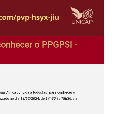
conhecer o PPGPSI -
a Clínica convida a todos(as) para conhecer o
lizado no dia
18/12/2024
, de
17h30
às
18h30
, via