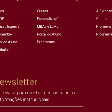
sos
Cursos
A Extensã
DE
Especialização
Cursos
esso Especial
MBAs e LLMs
Promova 
rcâmbio
Portal do Aluno
Programas
al do Aluno
Programas
ibular
ewsletter
creva-se para receber nossas notícias
nformações institucionais.