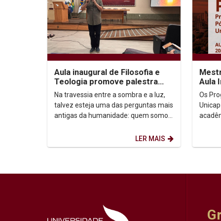
Aula inaugural de Filosofia e
Mestr
Teologia promove palestra
Aula 
sobre autoconhecimento
Na travessia entre a sombra e a luz,
Os Pro
talvez esteja uma das perguntas mais
Unicap
antigas da humanidade: quem somos,
acadêm
afinal? Foi a partir dessa inquietação
semestre de
que o...
Horário:
LER MAIS
G