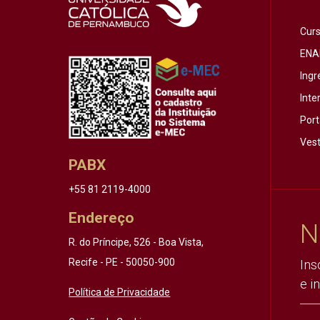
Cur
ENA
Ingr
Inte
Port
Vest
PABX
+55 81 2119-4000
Endereço
N
R. do Príncipe, 526 - Boa Vista,
Recife - PE - 50050-900
Ins
e i
Política de Privacidade