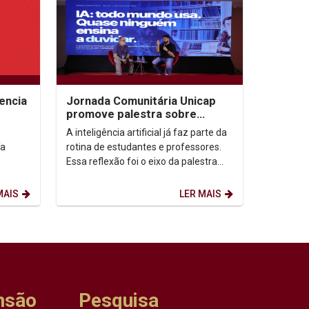
encia
Jornada Comunitária Unicap
promove palestra sobre
aprendizagem com uso de IA
A inteligência artificial já faz parte da
ía
rotina de estudantes e professores.
Essa reflexão foi o eixo da palestra
“IA: todo mundo usa. Quase ninguém
ensina...
MAIS
LER MAIS
nsão
Pesquisa