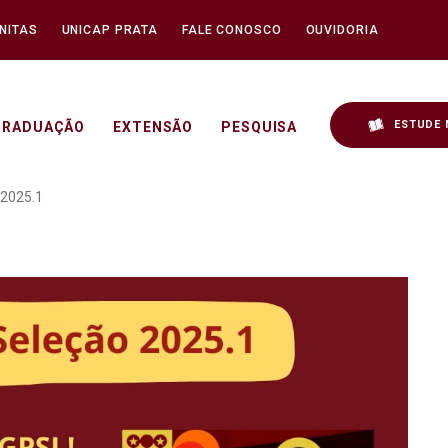
NITAS
UNICAP PRATA
FALE CONOSCO
OUVIDORIA
ESTUDE 
GRADUAÇÃO
EXTENSÃO
PESQUISA
hecer o PPGPSI - Seleçã
 2025.1